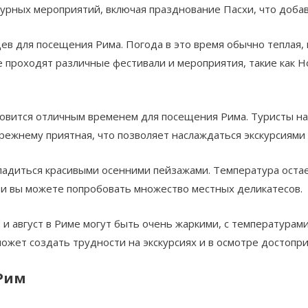
турных мероприятий, включая празднование Пасхи, что доба
ев для посещения Рима. Погода в это время обычно теплая, 
же проходят различные фестивали и мероприятия, такие как Н
новится отличным временем для посещения Рима. Туристы н
ежнему приятная, что позволяет наслаждаться экскурсиями 
асладиться красивыми осенними пейзажами. Температура оста
 и вы можете попробовать множество местных деликатесов.
и август в Риме могут быть очень жаркими, с температурами
может создать трудности на экскурсиях и в осмотре достопр
Рим