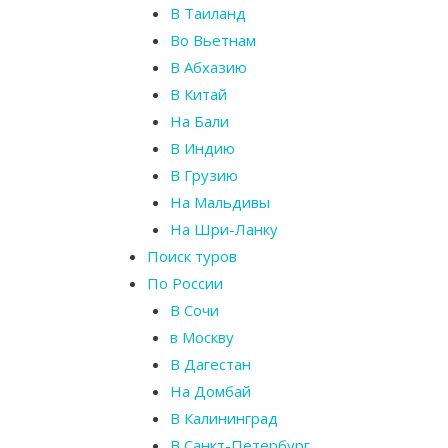
В Таиланд
Во Вьетнам
В Абхазию
В Китай
На Бали
В Индию
В Грузию
На Мальдивы
На Шри-Ланку
Поиск туров
По России
В Сочи
в Москву
В Дагестан
На Домбай
В Калининград
В Санкт-Петербург