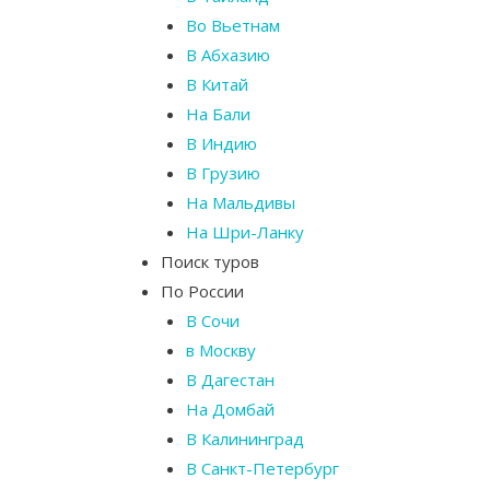
Во Вьетнам
В Абхазию
В Китай
На Бали
В Индию
В Грузию
На Мальдивы
На Шри-Ланку
Поиск туров
По России
В Сочи
в Москву
В Дагестан
На Домбай
В Калининград
В Санкт-Петербург