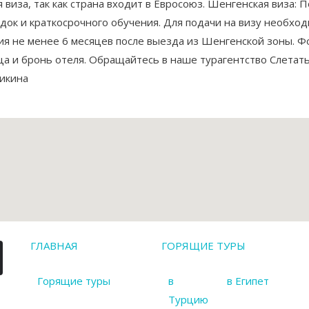
виза, так как страна входит в Евросоюз. Шенгенская виза: П
здок и краткосрочного обучения. Для подачи на визу необх
вия не менее 6 месяцев после выезда из Шенгенской зоны. Ф
нца и бронь отеля. Обращайтесь в наше турагентство Слетат
никина
ГЛАВНАЯ
ГОРЯЩИЕ ТУРЫ
Горящие туры
в
в Египет
Турцию