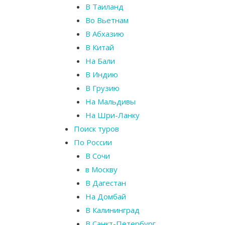
В Таиланд
Во Вьетнам
В Абхазию
В Китай
На Бали
В Индию
В Грузию
На Мальдивы
На Шри-Ланку
Поиск туров
По России
В Сочи
в Москву
В Дагестан
На Домбай
В Калининград
В Санкт-Петербург