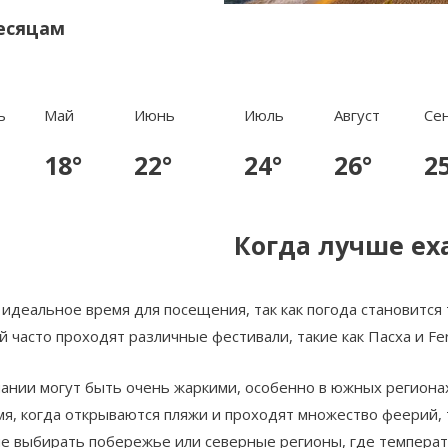
есяцам
ь
Май
Июнь
Июль
Август
Се
18°
22°
24°
26°
2
Когда лучше ех
идеальное время для посещения, так как погода становится
 часто проходят различные фестивали, такие как Пасха и Feria
пании могут быть очень жаркими, особенно в южных регионах
мя, когда открываются пляжи и проходят множество феерий, т
ше выбирать побережье или северные регионы, где температ