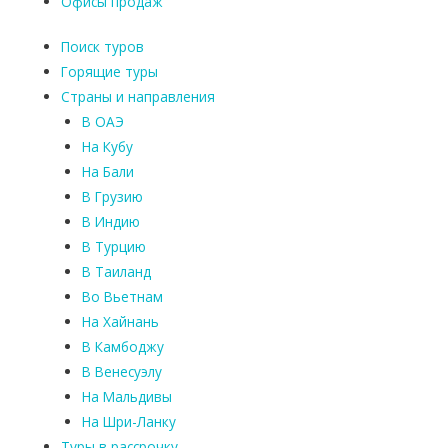
Офисы продаж
Поиск туров
Горящие туры
Страны и направления
В ОАЭ
На Кубу
На Бали
В Грузию
В Индию
В Турцию
В Таиланд
Во Вьетнам
На Хайнань
В Камбоджу
В Венесуэлу
На Мальдивы
На Шри-Ланку
Туры в рассрочку