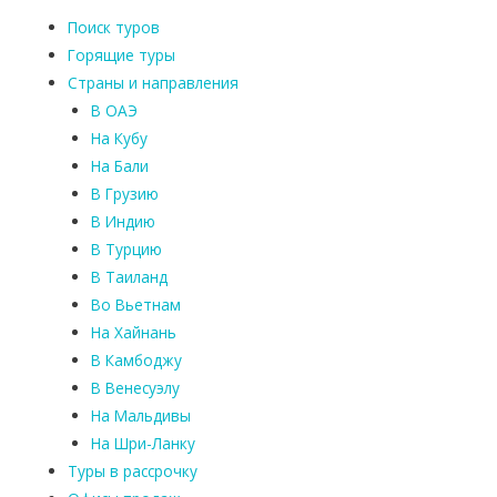
Поиск туров
Горящие туры
Страны и направления
В ОАЭ
На Кубу
На Бали
В Грузию
В Индию
В Турцию
В Таиланд
Во Вьетнам
На Хайнань
В Камбоджу
В Венесуэлу
На Мальдивы
На Шри-Ланку
Туры в рассрочку