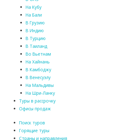
На Кубу
На Бали
В Грузию
В Индию
В Турцию
В Таиланд
Во Вьетнам
На Хайнань
В Камбоджу
В Венесуэлу
На Мальдивы
На Шри-Ланку
Туры в рассрочку
Офисы продаж
Поиск туров
Горящие туры
Страны и направления