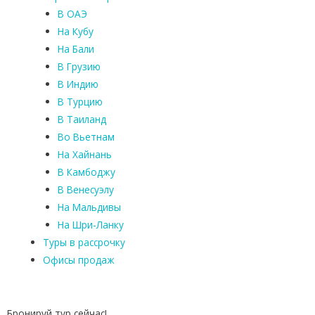
В ОАЭ
На Кубу
На Бали
В Грузию
В Индию
В Турцию
В Таиланд
Во Вьетнам
На Хайнань
В Камбоджу
В Венесуэлу
На Мальдивы
На Шри-Ланку
Туры в рассрочку
Офисы продаж
Бронируй тур сейчас!