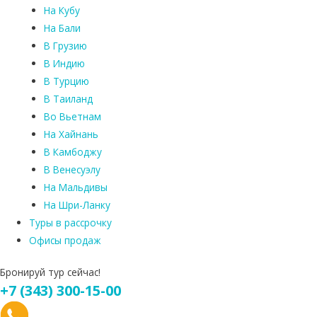
На Кубу
На Бали
В Грузию
В Индию
В Турцию
В Таиланд
Во Вьетнам
На Хайнань
В Камбоджу
В Венесуэлу
На Мальдивы
На Шри-Ланку
Туры в рассрочку
Офисы продаж
Бронируй тур сейчас!
+7 (343) 300-15-00