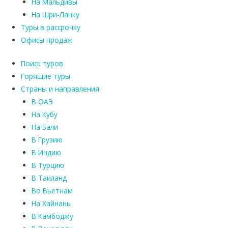
На Мальдивы
На Шри-Ланку
Туры в рассрочку
Офисы продаж
Поиск туров
Горящие туры
Страны и направления
В ОАЭ
На Кубу
На Бали
В Грузию
В Индию
В Турцию
В Таиланд
Во Вьетнам
На Хайнань
В Камбоджу