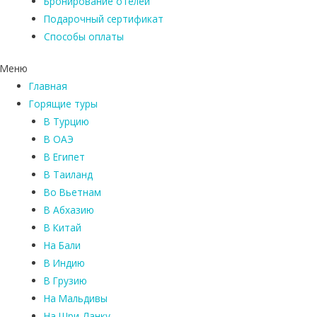
Бронирование отелей
Подарочный сертификат
Способы оплаты
Меню
Главная
Горящие туры
В Турцию
В ОАЭ
В Египет
В Таиланд
Во Вьетнам
В Абхазию
В Китай
На Бали
В Индию
В Грузию
На Мальдивы
На Шри-Ланку