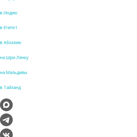
в Индию
в Египет
в Абхазию
на Шри-Ланку
на Мальдивы
в Тайланд