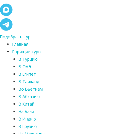
Подобрать тур
Главная
Горящие туры
В Турцию
В ОАЭ
В Египет
В Таиланд
Во Вьетнам
В Абхазию
В Китай
На Бали
В Индию
В Грузию
На Мальдивы