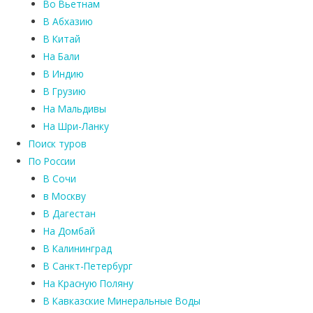
Во Вьетнам
В Абхазию
В Китай
На Бали
В Индию
В Грузию
На Мальдивы
На Шри-Ланку
Поиск туров
По России
В Сочи
в Москву
В Дагестан
На Домбай
В Калининград
В Санкт-Петербург
На Красную Поляну
В Кавказские Минеральные Воды