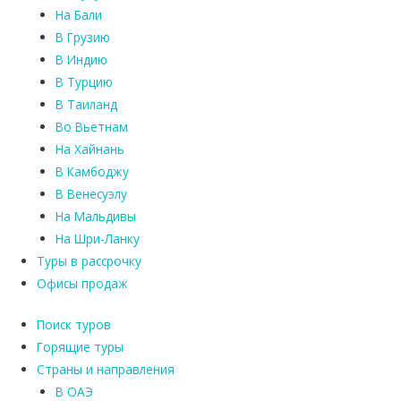
На Бали
В Грузию
В Индию
В Турцию
В Таиланд
Во Вьетнам
На Хайнань
В Камбоджу
В Венесуэлу
На Мальдивы
На Шри-Ланку
Туры в рассрочку
Офисы продаж
Поиск туров
Горящие туры
Страны и направления
В ОАЭ