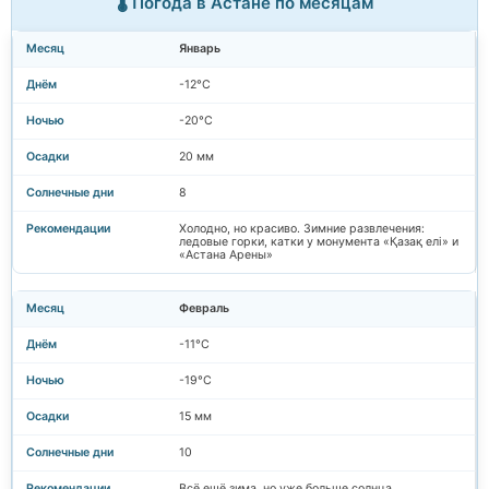
🌡️ Погода в Астане по месяцам
Январь
-12°C
-20°C
20 мм
8
Холодно, но красиво. Зимние развлечения:
ледовые горки, катки у монумента «Қазақ елі» и
«Астана Арены»
Февраль
-11°C
-19°C
15 мм
10
Всё ещё зима, но уже больше солнца.