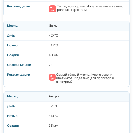
Тепло, комфортно. Начало летнего сезона,
🔥
работают фонтаны
пик
Июль
+27°C
+15°C
40 мм
22
Самый тёплый месяц. Много зелени,
🔥
цветников. Идеально для прогулок и
пик
экскурсий
Август
+26°C
+14°C
35 мм