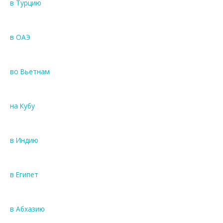
в Турцию
в ОАЭ
во Вьетнам
на Кубу
в Индию
в Египет
в Абхазию