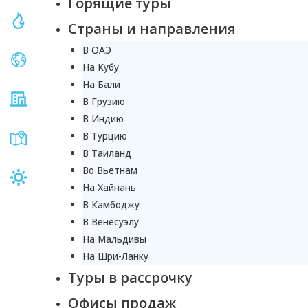
Горящие туры
Страны и направления
В ОАЭ
На Кубу
На Бали
В Грузию
В Индию
В Турцию
В Таиланд
Во Вьетнам
На Хайнань
В Камбоджу
В Венесуэлу
На Мальдивы
На Шри-Ланку
Туры в рассрочку
Офисы продаж