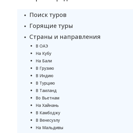
Поиск туров
Горящие туры
Страны и направления
В ОАЭ
На Кубу
На Бали
В Грузию
В Индию
В Турцию
В Таиланд
Во Вьетнам
На Хайнань
В Камбоджу
В Венесуэлу
На Мальдивы