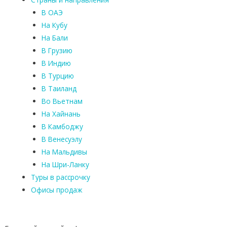
В ОАЭ
На Кубу
На Бали
В Грузию
В Индию
В Турцию
В Таиланд
Во Вьетнам
На Хайнань
В Камбоджу
В Венесуэлу
На Мальдивы
На Шри-Ланку
Туры в рассрочку
Офисы продаж