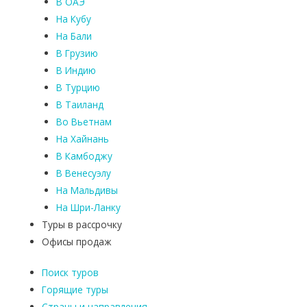
В ОАЭ
На Кубу
На Бали
В Грузию
В Индию
В Турцию
В Таиланд
Во Вьетнам
На Хайнань
В Камбоджу
В Венесуэлу
На Мальдивы
На Шри-Ланку
Туры в рассрочку
Офисы продаж
Поиск туров
Горящие туры
Страны и направления