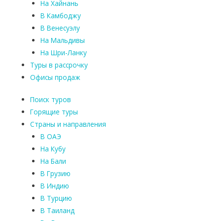
На Хайнань
В Камбоджу
В Венесуэлу
На Мальдивы
На Шри-Ланку
Туры в рассрочку
Офисы продаж
Поиск туров
Горящие туры
Страны и направления
В ОАЭ
На Кубу
На Бали
В Грузию
В Индию
В Турцию
В Таиланд