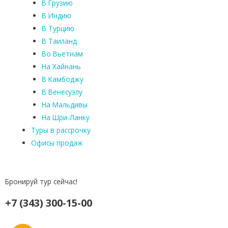
В Грузию
В Индию
В Турцию
В Таиланд
Во Вьетнам
На Хайнань
В Камбоджу
В Венесуэлу
На Мальдивы
На Шри-Ланку
Туры в рассрочку
Офисы продаж
Бронируй тур сейчас!
+7 (343) 300-15-00