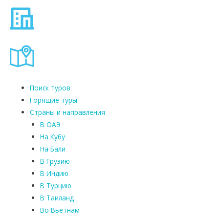
Поиск туров
Горящие туры
Страны и направления
В ОАЭ
На Кубу
На Бали
В Грузию
В Индию
В Турцию
В Таиланд
Во Вьетнам