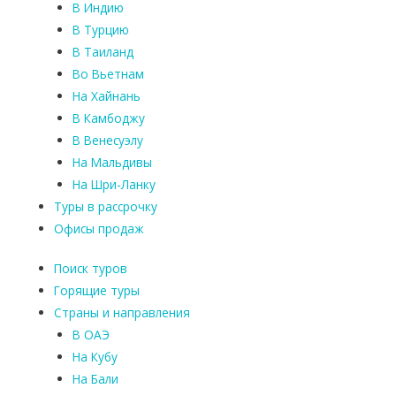
В Индию
В Турцию
В Таиланд
Во Вьетнам
На Хайнань
В Камбоджу
В Венесуэлу
На Мальдивы
На Шри-Ланку
Туры в рассрочку
Офисы продаж
Поиск туров
Горящие туры
Страны и направления
В ОАЭ
На Кубу
На Бали