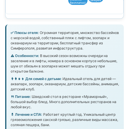
галерея
бесплатно)
✅ Плюсы отеля:
Огромная территория, множество бассейнов
с морской водой, собственный пляж с лифтом, зоопарк и
океанариум на территории, бесплатный трансфер из
Симферополя, развитая инфраструктура.
⚠️ Особенности:
В высокий сезон возможны очереди на
заселение и в лифты, номера в основном корпусе небольшие,
шум от обезьян в зоопарке может мешать отдыху при
открытом балконе.
👨‍👩‍👧‍👦 Для семей с детьми:
Идеальный отель для детей —
аквапарк, зоопарк, океанариум, детские бассейны, анимация,
детский клуб.
🍴 Питание:
Шведский стол в ресторане «Мраморный»,
большой выбор блюд. Много дополнительных ресторанов на
любой вкус.
💊 Лечение и СПА:
Работает круглый год. Уникальный центр
грязеомоложения сакской грязью, различные виды массажа,
соляная пещера, бани.