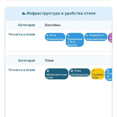
🏊 Инфраструктура и удобства отеля
Бассейны
👶
🏊 50-м
🏊
🏊 Инфинити с
Детск
Олимпийский
Прыжковый
гидромассажем
бассе
с 10-м
вышкой
Пляж
🚡
🏖️
🏖️ Пляж
⭐
Спуск
Мелкогалечный
«Изумрудный»
Голубой
на
пляж
флаг
лифте