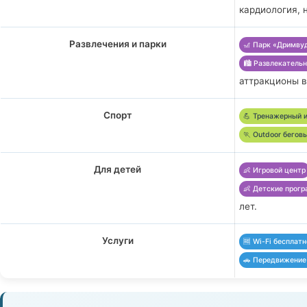
кардиология, 
Развлечения и парки
🎢 Парк «Дримву
🏙️ Развлекатель
аттракционы в
Спорт
💪 Тренажерный 
🏃 Outdoor бегов
Для детей
👶 Игровой центр
👶 Детские прог
лет.
Услуги
🆓 Wi-Fi бесплат
🚗 Передвижение 