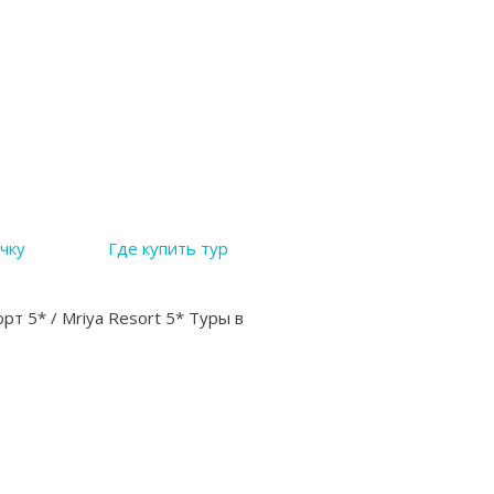
чку
Где купить тур
т 5* / Mriya Resort 5* Туры в