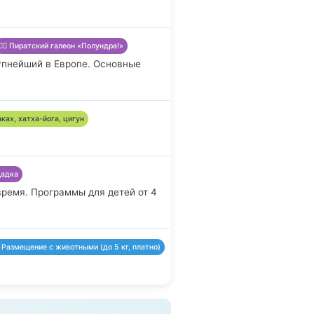
🏴‍☠️ Пиратский галеон «Полундра!»
упнейший в Европе. Основные
маках, хатха-йога, цигун
щадка
ремя. Программы для детей от 4
 Размещение с животными (до 5 кг, платно)