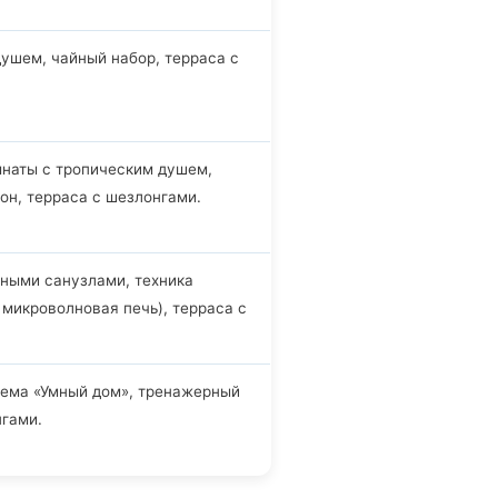
душем, чайный набор, терраса с
мнаты с тропическим душем,
он, терраса с шезлонгами.
ьными санузлами, техника
микроволновая печь), терраса с
стема «Умный дом», тренажерный
нгами.