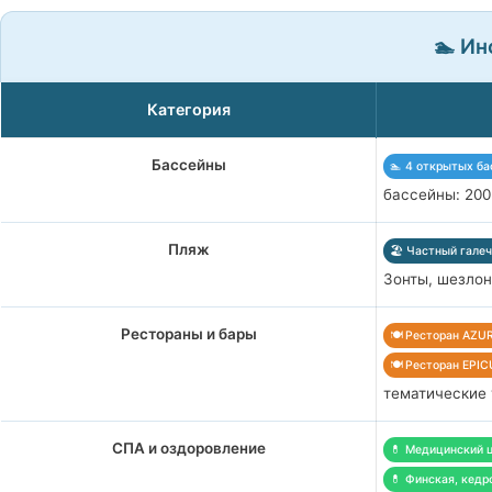
🏊 Ин
Категория
Бассейны
🏊 4 открытых ба
бассейны: 200 
Пляж
🏖️ Частный гале
Зонты, шезлон
Рестораны и бары
🍽️ Ресторан AZU
🍽️ Ресторан EPI
тематические 
СПА и оздоровление
💊 Медицинский 
💊 Финская, кедр