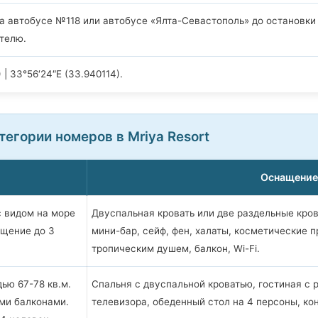
на автобусе №118 или автобусе «Ялта-Севастополь» до остановки
отелю.
 | 33°56′24″E (33.940114).
тегории номеров в Mriya Resort
Оснащение
 видом на море
Двуспальная кровать или две раздельные кров
ещение до 3
мини-бар, сейф, фен, халаты, косметические 
тропическим душем, балкон, Wi-Fi.
ью 67-78 кв.м.
Спальня с двуспальной кроватью, гостиная с 
ыми балконами.
телевизора, обеденный стол на 4 персоны, ко