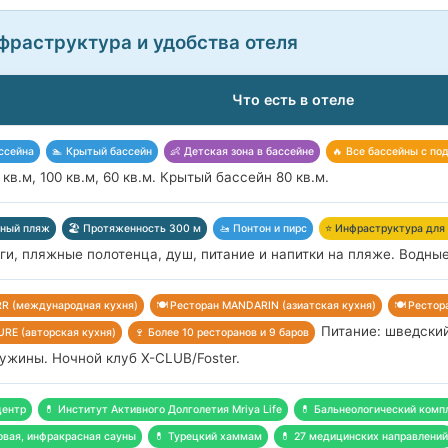
фраструктура и удобства отеля
Что есть в отеле
ссейна
🏊 Крытый бассейн
👶 Детская зона в бассейне
🔥 Все бассейны с по
кв.м, 100 кв.м, 60 кв.м. Крытый бассейн 80 кв.м.
чный пляж
🏖️ Протяженность 300 м
🚤 Понтон и пирс
⭐ Инфраструктура для
ги, пляжные полотенца, душ, питание и напитки на пляже. Водны
RR (международная кухня)
🍽️ Ресторан MANDARIN (азиатская кухня)
🍽️ Ресто
Питание: шведский 
CURE (авторская кухня)
🍷 Более 10 ресторанов и 9 баров
ужины. Ночной клуб X-CLUB/Foster.
центр
💊 Институт Активного Долголетия Mriya Life
💊 Бальнеологический комп
овая, инфракрасная сауны
💊 Турецкий хаммам
💊 27 медицинских направлений