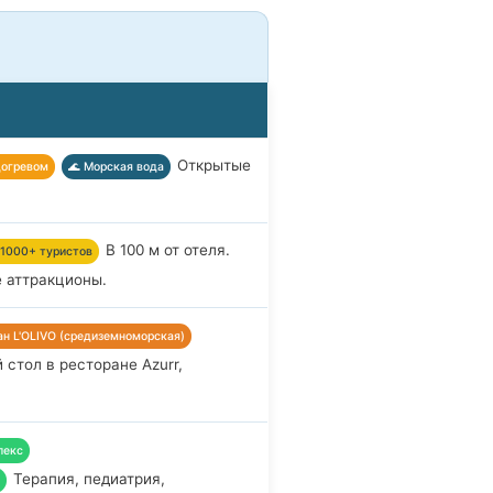
Открытые
догревом
🌊 Морская вода
В 100 м от отеля.
 1000+ туристов
е аттракционы.
ран L'OLIVO (средиземноморская)
стол в ресторане Azurr,
лекс
Терапия, педиатрия,