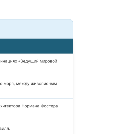
оминациях «Ведущий мировой
ного моря, между живописным
архитектора Нормана Фостера
вилл.