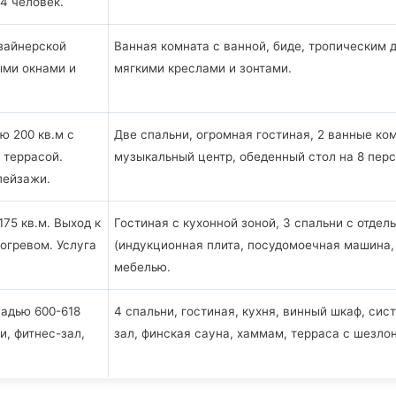
4 человек.
зайнерской
Ванная комната с ванной, биде, тропическим 
ыми окнами и
мягкими креслами и зонтами.
ю 200 кв.м с
Две спальни, огромная гостиная, 2 ванные ко
 террасой.
музыкальный центр, обеденный стол на 8 перс
пейзажи.
75 кв.м. Выход к
Гостиная с кухонной зоной, 3 спальни с отдел
огревом. Услуга
(индукционная плита, посудомоечная машина, 
мебелью.
адью 600-618
4 спальни, гостиная, кухня, винный шкаф, си
и, фитнес-зал,
зал, финская сауна, хаммам, терраса с шезло