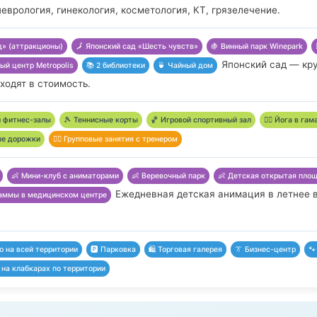
неврология, гинекология, косметология, КТ, грязелечение.
д» (аттракционы)
🗾 Японский сад «Шесть чувств»
🍇 Винный парк Winepark
Японский сад — кр
ный центр Metropolis
📚 2 библиотеки
🍵 Чайный дом
ходят в стоимость.
и фитнес-залы
🎾 Теннисные корты
🏀 Игровой спортивный зал
🧘‍♂️ Йога в га
ые дорожки
🏋️‍♂️ Групповые занятия с тренером
👶 Мини-клуб с аниматорами
👶 Веревочный парк
👶 Детская открытая пло
Ежедневная детская анимация в летнее в
раммы в медицинском центре
но на всей территории
🅿️ Парковка
🛍️ Торговая галерея
👔 Бизнес-центр
🐾
на клабкарах по территории