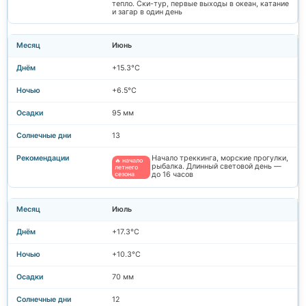
тепло. Ски-тур, первые выходы в океан, катание
и загар в один день
Июнь
+15.3°C
+6.5°C
95 мм
13
Начало треккинга, морские прогулки,
🔥 начало
рыбалка. Длинный световой день —
летнего
сезона
до 16 часов
Июль
+17.3°C
+10.3°C
70 мм
12