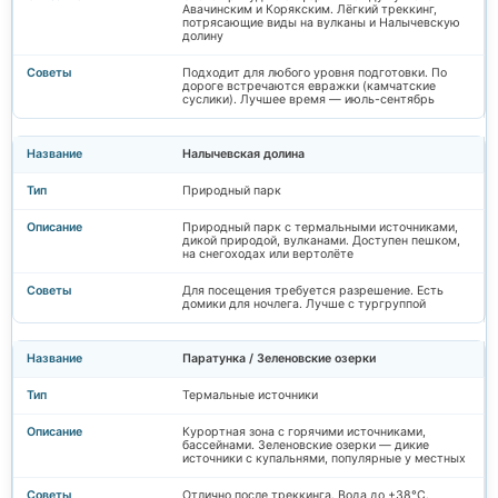
Авачинским и Корякским. Лёгкий треккинг,
потрясающие виды на вулканы и Налычевскую
долину
Подходит для любого уровня подготовки. По
дороге встречаются евражки (камчатские
суслики). Лучшее время — июль-сентябрь
Налычевская долина
Природный парк
Природный парк с термальными источниками,
дикой природой, вулканами. Доступен пешком,
на снегоходах или вертолёте
Для посещения требуется разрешение. Есть
домики для ночлега. Лучше с тургруппой
Паратунка / Зеленовские озерки
Термальные источники
Курортная зона с горячими источниками,
бассейнами. Зеленовские озерки — дикие
источники с купальнями, популярные у местных
Отлично после треккинга. Вода до +38°C.