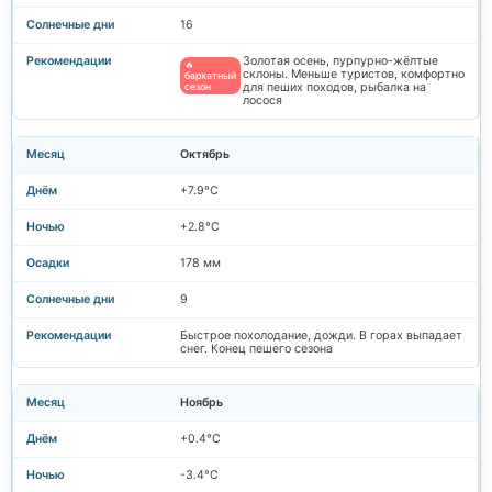
16
Золотая осень, пурпурно-жёлтые
🔥
склоны. Меньше туристов, комфортно
бархатный
сезон
для пеших походов, рыбалка на
лосося
Октябрь
+7.9°C
+2.8°C
178 мм
9
Быстрое похолодание, дожди. В горах выпадает
снег. Конец пешего сезона
Ноябрь
+0.4°C
-3.4°C