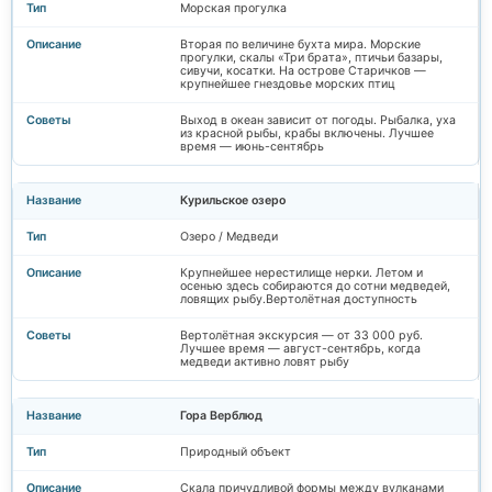
Морская прогулка
Вторая по величине бухта мира. Морские
прогулки, скалы «Три брата», птичьи базары,
сивучи, косатки. На острове Старичков —
крупнейшее гнездовье морских птиц
Выход в океан зависит от погоды. Рыбалка, уха
из красной рыбы, крабы включены. Лучшее
время — июнь-сентябрь
Курильское озеро
Озеро / Медведи
Крупнейшее нерестилище нерки. Летом и
осенью здесь собираются до сотни медведей,
ловящих рыбу.Вертолётная доступность
Вертолётная экскурсия — от 33 000 руб.
Лучшее время — август-сентябрь, когда
медведи активно ловят рыбу
Гора Верблюд
Природный объект
Скала причудливой формы между вулканами