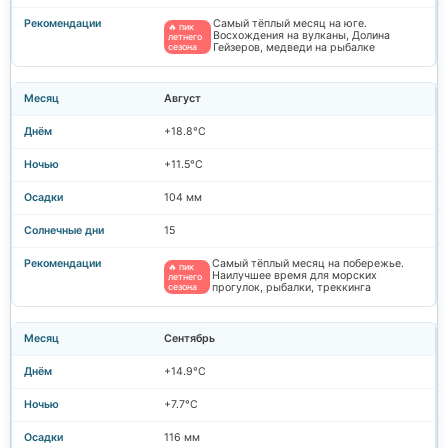
Самый тёплый месяц на юге.
🔥 пик
Восхождения на вулканы, Долина
летнего
сезона
Гейзеров, медведи на рыбалке
Август
+18.8°C
+11.5°C
104 мм
15
Самый тёплый месяц на побережье.
🔥 пик
Наилучшее время для морских
летнего
сезона
прогулок, рыбалки, треккинга
Сентябрь
+14.9°C
+7.7°C
116 мм