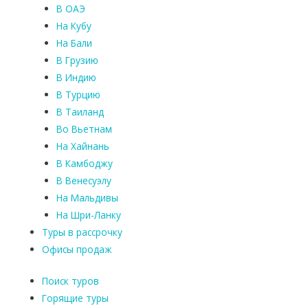
В ОАЭ
На Кубу
На Бали
В Грузию
В Индию
В Турцию
В Таиланд
Во Вьетнам
На Хайнань
В Камбоджу
В Венесуэлу
На Мальдивы
На Шри-Ланку
Туры в рассрочку
Офисы продаж
Поиск туров
Горящие туры