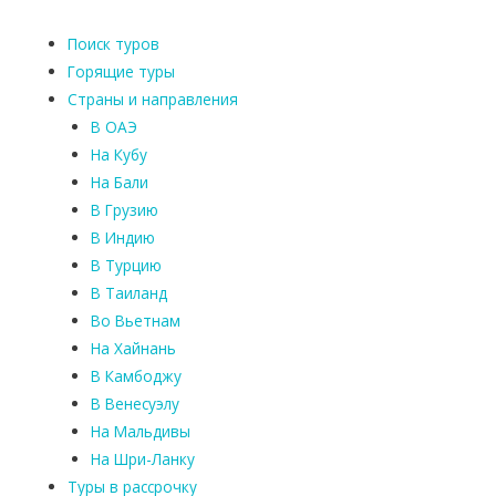
Поиск туров
Горящие туры
Страны и направления
В ОАЭ
На Кубу
На Бали
В Грузию
В Индию
В Турцию
В Таиланд
Во Вьетнам
На Хайнань
В Камбоджу
В Венесуэлу
На Мальдивы
На Шри-Ланку
Туры в рассрочку