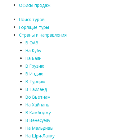
Офисы продаж
Поиск туров
Горящие туры
Страны и направления
В ОАЭ
На Кубу
На Бали
В Грузию
В Индию
В Турцию
В Таиланд
Во Вьетнам
На Хайнань
В Камбоджу
В Венесуэлу
На Мальдивы
На Шри-Ланку