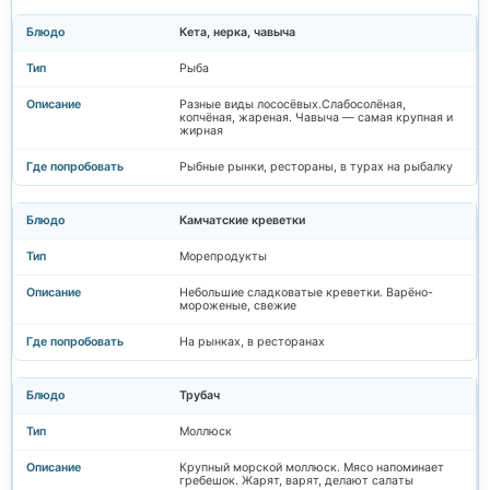
Кета, нерка, чавыча
Рыба
Разные виды лососёвых.Слабосолёная,
копчёная, жареная. Чавыча — самая крупная и
жирная
Рыбные рынки, рестораны, в турах на рыбалку
Камчатские креветки
Морепродукты
Небольшие сладковатые креветки. Варёно-
мороженые, свежие
На рынках, в ресторанах
Трубач
Моллюск
Крупный морской моллюск. Мясо напоминает
гребешок. Жарят, варят, делают салаты