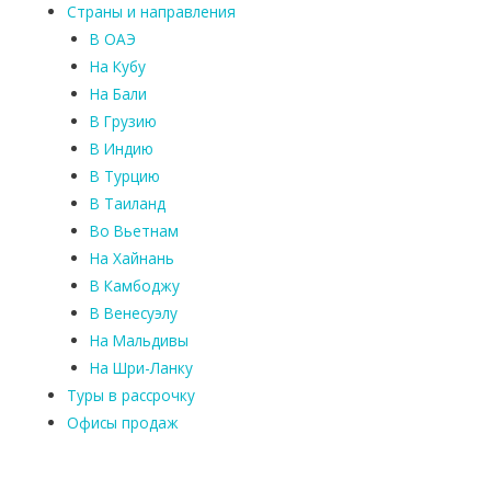
Страны и направления
В ОАЭ
На Кубу
На Бали
В Грузию
В Индию
В Турцию
В Таиланд
Во Вьетнам
На Хайнань
В Камбоджу
В Венесуэлу
На Мальдивы
На Шри-Ланку
Туры в рассрочку
Офисы продаж