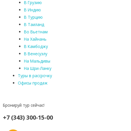
В Грузию
В Индию
В Турцию
В Таиланд
Во Вьетнам
На Хайнань
В Камбоджу
В Венесуэлу
На Мальдивы
На Шри-Ланку
Туры в рассрочку
Офисы продаж
Бронируй тур сейчас!
+7 (343) 300-15-00