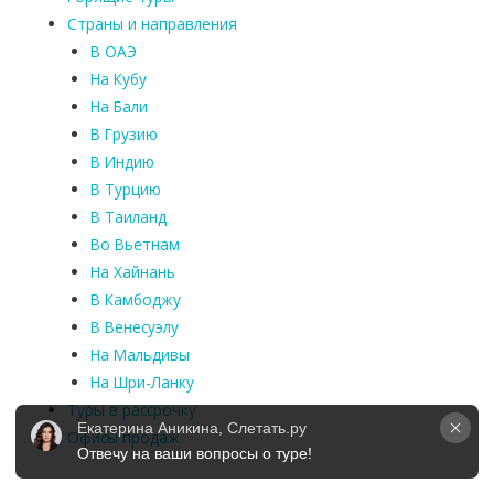
Страны и направления
В ОАЭ
На Кубу
На Бали
В Грузию
В Индию
В Турцию
В Таиланд
Во Вьетнам
На Хайнань
В Камбоджу
В Венесуэлу
На Мальдивы
На Шри-Ланку
Туры в рассрочку
Екатерина Аникина, Слетать.ру
Офисы продаж
Отвечу на ваши вопросы о туре!