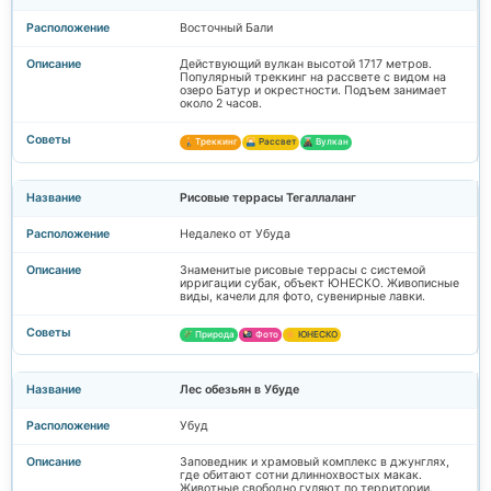
Восточный Бали
Действующий вулкан высотой 1717 метров.
Популярный треккинг на рассвете с видом на
озеро Батур и окрестности. Подъем занимает
около 2 часов.
Треккинг
Рассвет
Вулкан
Рисовые террасы Тегаллаланг
Недалеко от Убуда
Знаменитые рисовые террасы с системой
ирригации субак, объект ЮНЕСКО. Живописные
виды, качели для фото, сувенирные лавки.
Природа
Фото
ЮНЕСКО
Лес обезьян в Убуде
Убуд
Заповедник и храмовый комплекс в джунглях,
где обитают сотни длиннохвостых макак.
Животные свободно гуляют по территории.