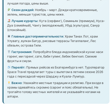
лучшая погода, цены выше.
Сезон дождей:
Ноябрь – март. Дожди кратковременные,
зелень, меньше туристов, цены ниже.
Лучшие курорты:
Кута (серфинг), Семиньяк (премиум), Нуса-
Дуа (семейный), Чангу (молодежный), Убуд (культура), Санур
(спокойный).
Главные достопримечательности:
Храм Танах Лот, храм
Улувату, вулкан Батур, рисовые террасы Тегаллаланг, Лес
обезьян, острова Гили.
Гастрономия:
Попробуйте блюда индонезийской кухни: наси
горенг, ми горенг, сате, баби гулинг, бебек бенгкил. Свежие
фрукты и смузи.
Перелёт:
Прямых рейсов из Екатеринбурга нет. Туроператор
Space Travel предлагает туры с вылетом в летнем сезоне 2026
года с пересадкой через Шарджу и Куала-Лумпур.
Важно:
Уважайте местные традиции и религию. При входе в
храмы одевайтесь скромно (саронг и пояс обязательны). Не
трогайте голову местных жителей и не указывайте ногами на
алтари.