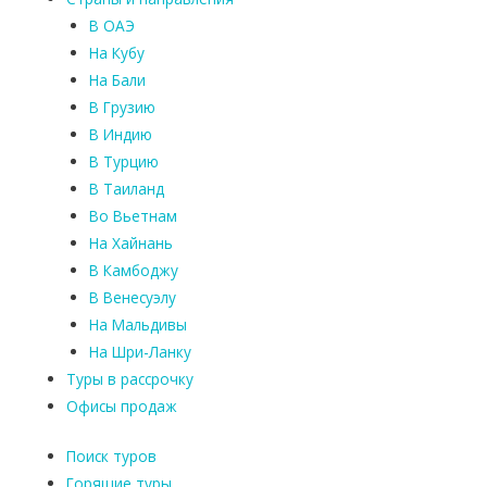
В ОАЭ
На Кубу
На Бали
В Грузию
В Индию
В Турцию
В Таиланд
Во Вьетнам
На Хайнань
В Камбоджу
В Венесуэлу
На Мальдивы
На Шри-Ланку
Туры в рассрочку
Офисы продаж
Поиск туров
Горящие туры