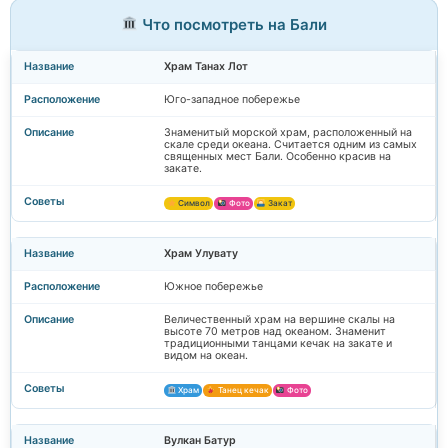
Что посмотреть на Бали
Храм Танах Лот
Юго-западное побережье
Знаменитый морской храм, расположенный на
скале среди океана. Считается одним из самых
священных мест Бали. Особенно красив на
закате.
Символ
Фото
Закат
Храм Улувату
Южное побережье
Величественный храм на вершине скалы на
высоте 70 метров над океаном. Знаменит
традиционными танцами кечак на закате и
видом на океан.
Храм
Танец кечак
Фото
Вулкан Батур