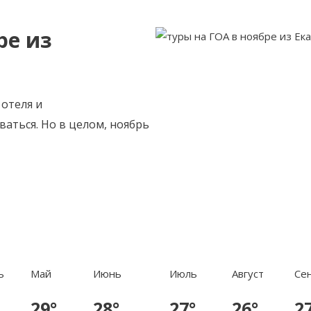
ре из
 отеля и
аться. Но в целом, ноябрь
ь
Май
Июнь
Июль
Август
Се
29°
28°
27°
26°
2