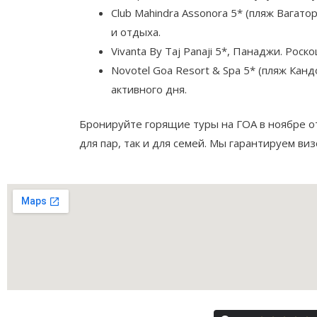
Club Mahindra Assonora 5* (пляж Вагат
и отдыха.
Vivanta By Taj Panaji 5*, Панаджи. Ро
Novotel Goa Resort & Spa 5* (пляж Кан
активного дня.
Бронируйте горящие туры на ГОА в ноябре от
для пар, так и для семей. Мы гарантируем ви