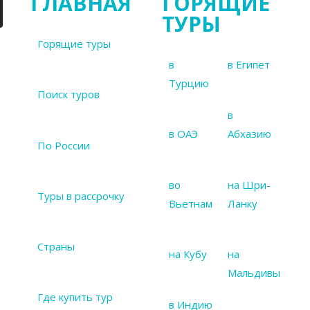
ГЛАВНАЯ
ГОРЯЩИЕ
ТУРЫ
Горящие туры
в
в Египет
Турцию
Поиск туров
в
в ОАЭ
Абхазию
По России
во
на Шри-
Туры в рассрочку
Вьетнам
Ланку
Страны
на Кубу
на
Мальдивы
Где купить тур
в Индию