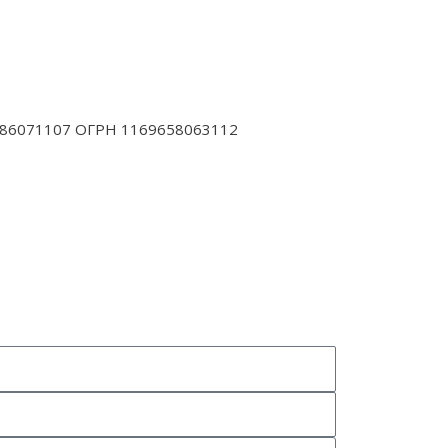
 6686071107 ОГРН 1169658063112