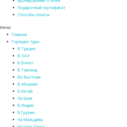
Бронирование отелей
Подарочный сертификат
Способы оплаты
Меню
Главная
Горящие туры
В Турцию
В ОАЭ
В Египет
В Таиланд
Во Вьетнам
В Абхазию
В Китай
На Бали
В Индию
В Грузию
На Мальдивы
На Шри-Ланку