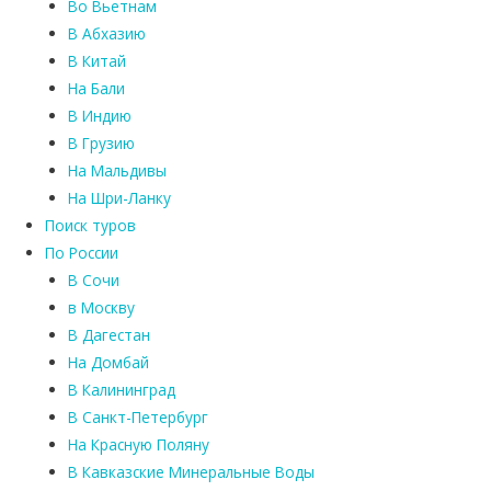
Во Вьетнам
В Абхазию
В Китай
На Бали
В Индию
В Грузию
На Мальдивы
На Шри-Ланку
Поиск туров
По России
В Сочи
в Москву
В Дагестан
На Домбай
В Калининград
В Санкт-Петербург
На Красную Поляну
В Кавказские Минеральные Воды