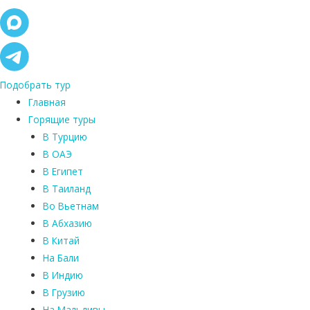
Подобрать тур
Главная
Горящие туры
В Турцию
В ОАЭ
В Египет
В Таиланд
Во Вьетнам
В Абхазию
В Китай
На Бали
В Индию
В Грузию
На Мальдивы