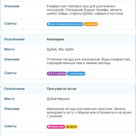
Комфортная температура для длительных
экскурсий. Посещение Бурдж-Халифы, мечети
шейха Зайда, старого Дубая, сафари в пустыне.
🏛️ достопримечательности
🚗 сафари
Аквапарки
Дубай, Абу-Даби
Отличная погода для аквапарков. Вода комфортная,
очередей меньше чем в зимние месяцы.
👨‍👩‍👧‍👦 детям
💧 аквапарки
Прогулки на яхтах
Дубай Марина
Идеальная погода для морских прогулок. Можно
арендовать яхту с обедом или отправиться на круиз
с ужином.
❤️ романтика
🌅 закат