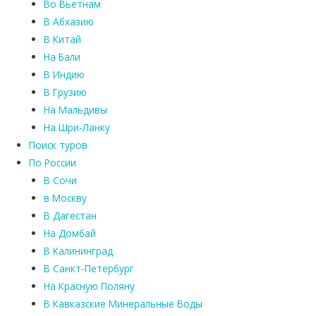
Во Вьетнам
В Абхазию
В Китай
На Бали
В Индию
В Грузию
На Мальдивы
На Шри-Ланку
Поиск туров
По России
В Сочи
в Москву
В Дагестан
На Домбай
В Калининград
В Санкт-Петербург
На Красную Поляну
В Кавказские Минеральные Воды