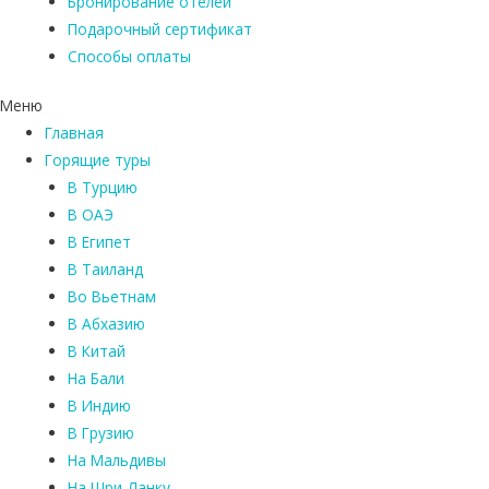
Бронирование отелей
Подарочный сертификат
Способы оплаты
Меню
Главная
Горящие туры
В Турцию
В ОАЭ
В Египет
В Таиланд
Во Вьетнам
В Абхазию
В Китай
На Бали
В Индию
В Грузию
На Мальдивы
На Шри-Ланку