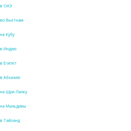
в ОАЭ
во Вьетнам
на Кубу
в Индию
в Египет
в Абхазию
на Шри-Ланку
на Мальдивы
в Тайланд