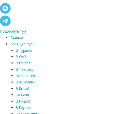
Подобрать тур
Главная
Горящие туры
В Турцию
В ОАЭ
В Египет
В Таиланд
Во Вьетнам
В Абхазию
В Китай
На Бали
В Индию
В Грузию
На Мальдивы