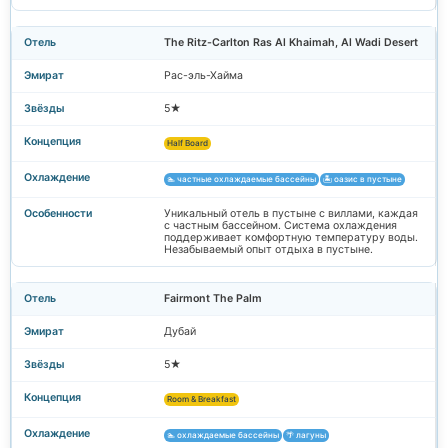
The Ritz-Carlton Ras Al Khaimah, Al Wadi Desert
Рас-эль-Хайма
5★
Half Board
🏊 частные охлаждаемые бассейны
🏝️ оазис в пустыне
Уникальный отель в пустыне с виллами, каждая
с частным бассейном. Система охлаждения
поддерживает комфортную температуру воды.
Незабываемый опыт отдыха в пустыне.
Fairmont The Palm
Дубай
5★
Room & Breakfast
🏊 охлаждаемые бассейны
🌴 лагуны