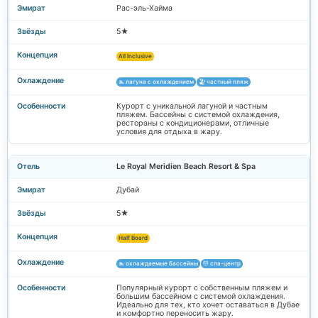
Рас-эль-Хайма
5★
All Inclusive
🏊 лагуна с охлаждением
🏖️ частный пляж
Курорт с уникальной лагуной и частным
пляжем. Бассейны с системой охлаждения,
рестораны с кондиционерами, отличные
условия для отдыха в жару.
Le Royal Meridien Beach Resort & Spa
Дубай
5★
Half Board
🏊 охлаждаемые бассейны
💆 спа-центр
Популярный курорт с собственным пляжем и
большим бассейном с системой охлаждения.
Идеально для тех, кто хочет оставаться в Дубае
и комфортно переносить жару.