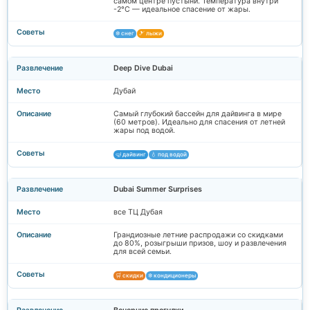
самом центре пустыни. Температура внутри
-2°C — идеальное спасение от жары.
❄️ снег
🎿 лыжи
Deep Dive Dubai
Дубай
Самый глубокий бассейн для дайвинга в мире
(60 метров). Идеально для спасения от летней
жары под водой.
🤿 дайвинг
💧 под водой
Dubai Summer Surprises
все ТЦ Дубая
Грандиозные летние распродажи со скидками
до 80%, розыгрыши призов, шоу и развлечения
для всей семьи.
🛒 скидки
❄️ кондиционеры