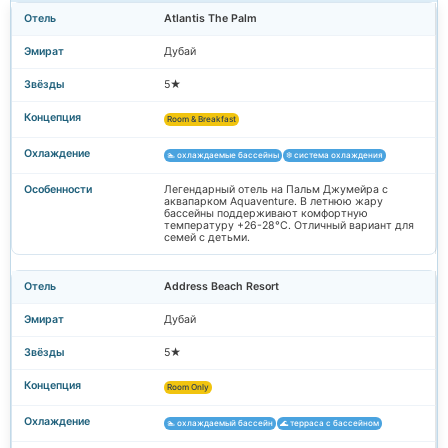
Atlantis The Palm
Дубай
5★
Room & Breakfast
🏊 охлаждаемые бассейны
❄️ система охлаждения
Легендарный отель на Пальм Джумейра с
аквапарком Aquaventure. В летнюю жару
бассейны поддерживают комфортную
температуру +26-28°C. Отличный вариант для
семей с детьми.
Address Beach Resort
Дубай
5★
Room Only
🏊 охлаждаемый бассейн
🌊 терраса с бассейном