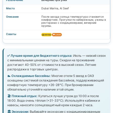
Вечерние прогулки
Dubai Marina, Al Seef
После захода солнца температура становится
комфортнее. Прогулки по набережным, ужины в
ресторанах с кондиционерами, вечерние
круизы.
🌅 вечер
🍽️ ужин
✅ Лучшее время для бюджетного отдыха:
Июль — низкий сезон
с минимальными ценами на туры. Скидки на проживание
достигают 40-50% от стоимости в высокий сезон. Летние
распродажи в торговых центрах.
🏊 Охлаждаемые бассейны:
Многие отели 5 звезд в ОАЭ
оснащены системой охлаждения бассейнов, поддерживающей
комфортную температуру +26-28°C. При бронировании
обязательно уточняйте наличие этой опции.
🏖️ Пляжный отдых:
Купаться лучше утром до 10:00 и после
18:00. Вода очень тёплая (+31-33°C). Используйте кабинки и
навесы, наносите солнцезащитный крем каждые 2 часа.
🏛️ Экскурсии:
Выбирайте экскурсии с кондиционированным