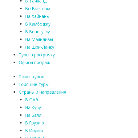
В Таиланд
Во Вьетнам
На Хайнань
В Камбоджу
В Венесуэлу
На Мальдивы
На Шри-Ланку
Туры в рассрочку
Офисы продаж
Поиск туров
Горящие туры
Страны и направления
В ОАЭ
На Кубу
На Бали
В Грузию
В Индию