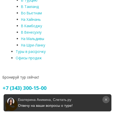
В Турцию
В Таиланд
Во Вьетнам
На Хайнань
В Камбоджу
В Венесуэлу
На Мальдивы
На Шри-Ланку
Туры в рассрочку
Офисы продаж
Бронируй тур сейчас!
+7 (343) 300-15-00
Екатерина Аникина, Слетать.ру
Отвечу на ваши вопросы о туре!