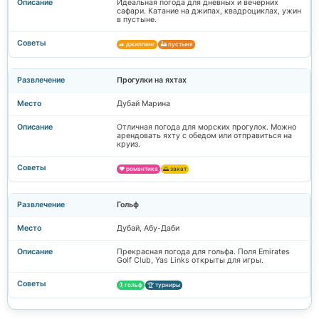
Идеальная погода для дневных и вечерних
сафари. Катание на джипах, квадроциклах, ужин
в пустыне.
🚙 джиппинг
🏜️ пустыня
Прогулки на яхтах
Дубай Марина
Отличная погода для морских прогулок. Можно
арендовать яхту с обедом или отправиться на
круиз.
❤️ романтика
🌅 закат
Гольф
Дубай, Абу-Даби
Прекрасная погода для гольфа. Поля Emirates
Golf Club, Yas Links открыты для игры.
🏌️ гольф
🏆 турниры