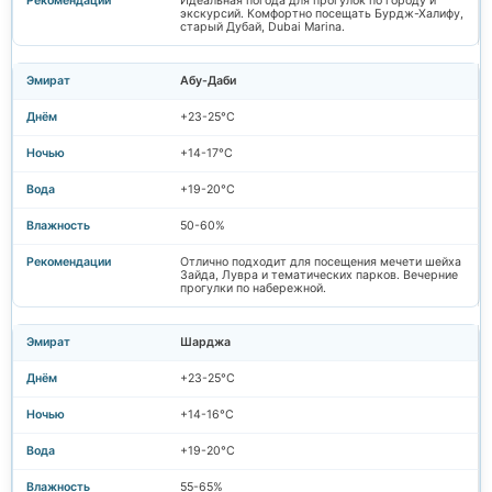
Идеальная погода для прогулок по городу и
экскурсий. Комфортно посещать Бурдж-Халифу,
старый Дубай, Dubai Marina.
Абу-Даби
+23-25°C
+14-17°C
+19-20°C
50-60%
Отлично подходит для посещения мечети шейха
Зайда, Лувра и тематических парков. Вечерние
прогулки по набережной.
Шарджа
+23-25°C
+14-16°C
+19-20°C
55-65%