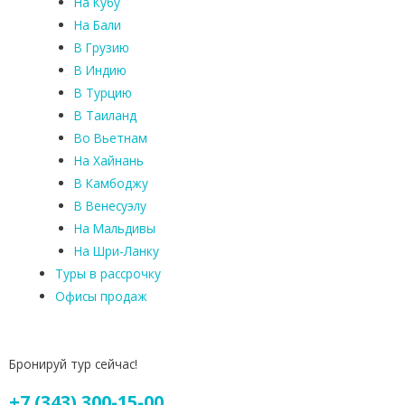
На Кубу
На Бали
В Грузию
В Индию
В Турцию
В Таиланд
Во Вьетнам
На Хайнань
В Камбоджу
В Венесуэлу
На Мальдивы
На Шри-Ланку
Туры в рассрочку
Офисы продаж
Бронируй тур сейчас!
+7 (343) 300-15-00