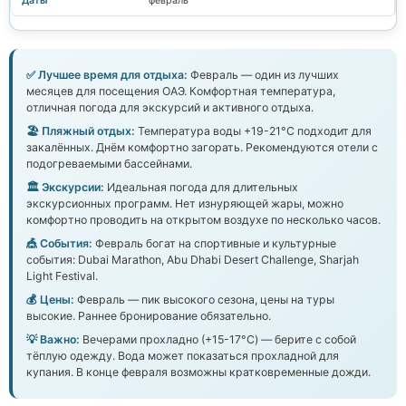
февраль
✅ Лучшее время для отдыха:
Февраль — один из лучших
месяцев для посещения ОАЭ. Комфортная температура,
отличная погода для экскурсий и активного отдыха.
🏖️ Пляжный отдых:
Температура воды +19-21°C подходит для
закалённых. Днём комфортно загорать. Рекомендуются отели с
подогреваемыми бассейнами.
🏛️ Экскурсии:
Идеальная погода для длительных
экскурсионных программ. Нет изнуряющей жары, можно
комфортно проводить на открытом воздухе по несколько часов.
🎪 События:
Февраль богат на спортивные и культурные
события: Dubai Marathon, Abu Dhabi Desert Challenge, Sharjah
Light Festival.
💰 Цены:
Февраль — пик высокого сезона, цены на туры
высокие. Раннее бронирование обязательно.
💡 Важно:
Вечерами прохладно (+15-17°C) — берите с собой
тёплую одежду. Вода может показаться прохладной для
купания. В конце февраля возможны кратковременные дожди.