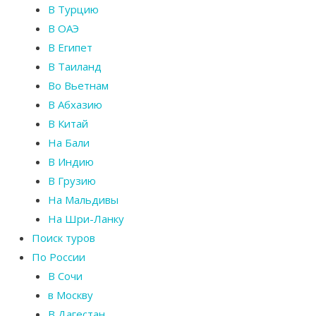
В Турцию
В ОАЭ
В Египет
В Таиланд
Во Вьетнам
В Абхазию
В Китай
На Бали
В Индию
В Грузию
На Мальдивы
На Шри-Ланку
Поиск туров
По России
В Сочи
в Москву
В Дагестан