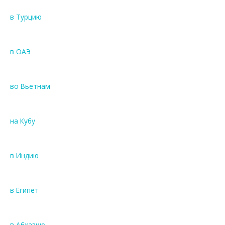
в Турцию
в ОАЭ
во Вьетнам
на Кубу
в Индию
в Египет
в Абхазию