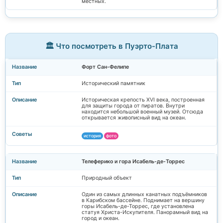
местных.
🏛️ Что посмотреть в Пуэрто-Плата
Форт Сан-Фелипе
Исторический памятник
Историческая крепость XVI века, построенная
для защиты города от пиратов. Внутри
находится небольшой военный музей. Отсюда
открывается живописный вид на океан.
история
фото
Телеферико и гора Исабель-де-Торрес
Природный объект
Один из самых длинных канатных подъёмников
в Карибском бассейне. Поднимает на вершину
горы Исабель-де-Торрес, где установлена
статуя Христа-Искупителя. Панорамный вид на
город и океан.