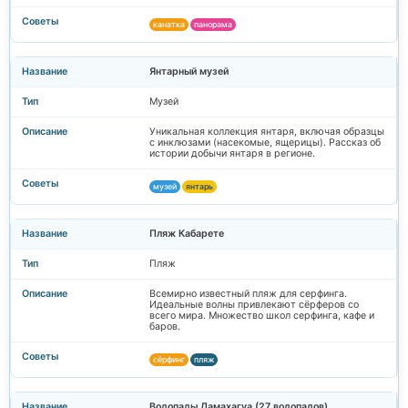
канатка
панорама
Янтарный музей
Музей
Уникальная коллекция янтаря, включая образцы
с инклюзами (насекомые, ящерицы). Рассказ об
истории добычи янтаря в регионе.
музей
янтарь
Пляж Кабарете
Пляж
Всемирно известный пляж для серфинга.
Идеальные волны привлекают сёрферов со
всего мира. Множество школ серфинга, кафе и
баров.
сёрфинг
пляж
Водопады Дамахагуа (27 водопадов)