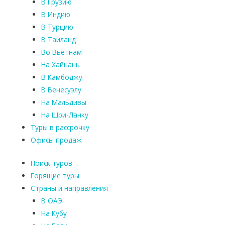
В Грузию
В Индию
В Турцию
В Таиланд
Во Вьетнам
На Хайнань
В Камбоджу
В Венесуэлу
На Мальдивы
На Шри-Ланку
Туры в рассрочку
Офисы продаж
Поиск туров
Горящие туры
Страны и направления
В ОАЭ
На Кубу