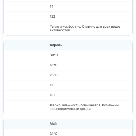
14
122
Тепло и комфортно. Отлично для всех видов
активностей.
Апрель
30°C
18°C
26°C
12
167
Жарко, влажность повышается. Возможны
кратковременные дожди.
Май
31°C