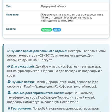
Природный объект
Живописная лагуна с мангровыми зарослями в
15 км от города. Экскурсии на лодках,
наблюдение за птицами.
природа
лодка
✅ Лучшее время для пляжного отдыха:
Декабрь – апрель. Сухой
сезон, температура +28-30°C, минимальные дожди. Для
серфинга лучше июнь-август.
🌿 Для экскурсий:
Декабрь – март. Комфортная температура,
нет изнуряющей жары. Идеально для поездок на водопады и в
горы.
🏖️ Лучшие пляжи:
Плайя-Дорада (отельный), Кабарете (для
серфинга), Плайя-Гранде (дикий), Кофреси (золотой песок).
🏛️ Главные достопримечательности:
Форт Сан-Фелипе,
телеферико на гору Исабель-де-Торрес, янтарный музей,
водопады Дамахагуа, океанариум Ocean World.
🍴 Гастрономия:
Попробуйте свежие морепродукты, омаров,