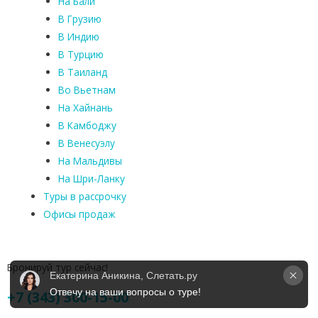
На Бали
В Грузию
В Индию
В Турцию
В Таиланд
Во Вьетнам
На Хайнань
В Камбоджу
В Венесуэлу
На Мальдивы
На Шри-Ланку
Туры в рассрочку
Офисы продаж
Бронируй тур сейчас!
Екатерина Аникина, Слетать.ру
Отвечу на ваши вопросы о туре!
+7 (343) 300-15-00