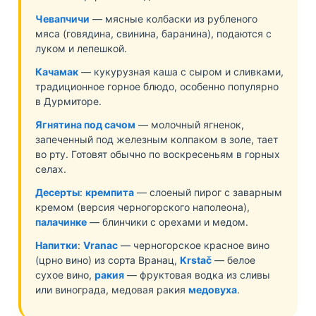
Чевапчичи
— мясные колбаски из рубленого
мяса (говядина, свинина, баранина), подаются с
луком и лепешкой.
Качамак
— кукурузная каша с сыром и сливками,
традиционное горное блюдо, особенно популярно
в Дурмиторе.
Ягнятина под сачом
— молочный ягненок,
запеченный под железным колпаком в золе, тает
во рту. Готовят обычно по воскресеньям в горных
селах.
Десерты
:
кремпита
— слоеный пирог с заварным
кремом (версия черногорского наполеона),
палачинке
— блинчики с орехами и медом.
Напитки
:
Vranac
— черногорское красное вино
(црно вино) из сорта Вранац,
Krstač
— белое
сухое вино,
ракия
— фруктовая водка из сливы
или винограда, медовая ракия
медовуха
.