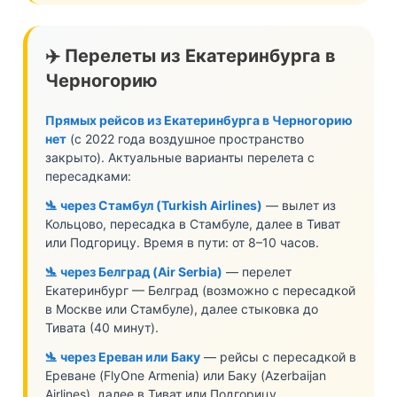
✈️ Перелеты из Екатеринбурга в
Черногорию
Прямых рейсов из Екатеринбурга в Черногорию
нет
(с 2022 года воздушное пространство
закрыто). Актуальные варианты перелета с
пересадками:
🛬 через Стамбул (Turkish Airlines)
— вылет из
Кольцово, пересадка в Стамбуле, далее в Тиват
или Подгорицу. Время в пути: от 8–10 часов.
🛬 через Белград (Air Serbia)
— перелет
Екатеринбург — Белград (возможно с пересадкой
в Москве или Стамбуле), далее стыковка до
Тивата (40 минут).
🛬 через Ереван или Баку
— рейсы с пересадкой в
Ереване (FlyOne Armenia) или Баку (Azerbaijan
Airlines), далее в Тиват или Подгорицу.