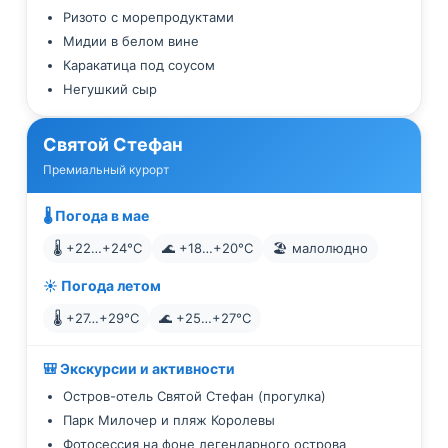
Ризото с морепродуктами
Мидии в белом вине
Каракатица под соусом
Негушкий сыр
Святой Стефан
Премиальный курорт
🌡️ Погода в мае
🌡️ +22…+24°C
🌊 +18…+20°C
🏖️ малолюдно
☀️ Погода летом
🌡️ +27…+29°C
🌊 +25…+27°C
🎒 Экскурсии и активности
Остров-отель Святой Стефан (прогулка)
Парк Милочер и пляж Королевы
Фотосессия на фоне легендарного острова