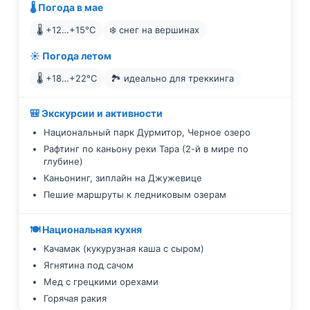
🌡️ Погода в мае
🌡️ +12…+15°C
❄️ снег на вершинах
☀️ Погода летом
🌡️ +18…+22°C
🏞️ идеально для треккинга
🎒 Экскурсии и активности
Национальный парк Дурмитор, Черное озеро
Рафтинг по каньону реки Тара (2-й в мире по
глубине)
Каньонинг, зиплайн на Джужевице
Пешие маршруты к ледниковым озерам
🍽️ Национальная кухня
Качамак (кукурузная каша с сыром)
Ягнятина под сачом
Мед с грецкими орехами
Горячая ракия