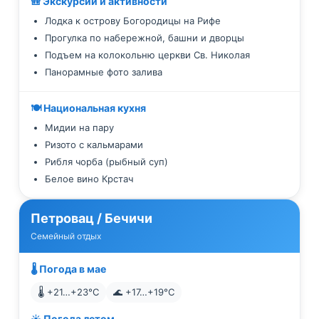
🎒 Экскурсии и активности
Лодка к острову Богородицы на Рифе
Прогулка по набережной, башни и дворцы
Подъем на колокольню церкви Св. Николая
Панорамные фото залива
🍽️ Национальная кухня
Мидии на пару
Ризото с кальмарами
Рибля чорба (рыбный суп)
Белое вино Крстач
Петровац / Бечичи
Семейный отдых
🌡️ Погода в мае
🌡️ +21…+23°C
🌊 +17…+19°C
☀️ Погода летом