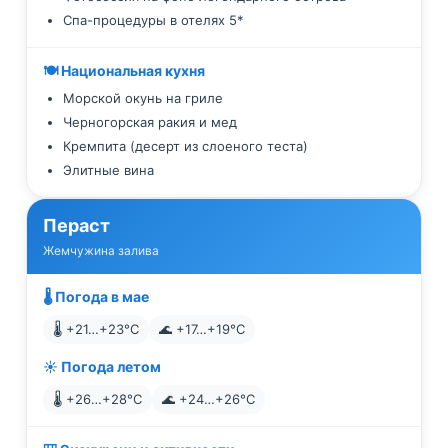
Спа-процедуры в отелях 5*
🍽️ Национальная кухня
Морской окунь на гриле
Черногорская ракия и мед
Кремпита (десерт из слоеного теста)
Элитные вина
Пераст
Жемчужина залива
🌡️ Погода в мае
🌡️ +21…+23°C
🌊 +17…+19°C
☀️ Погода летом
🌡️ +26…+28°C
🌊 +24…+26°C