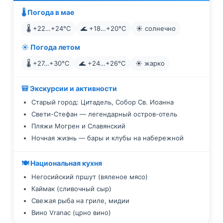
🌡️ Погода в мае
🌡️ +22…+24°C
🌊 +18…+20°C
☀️ солнечно
☀️ Погода летом
🌡️ +27…+30°C
🌊 +24…+26°C
☀️ жарко
🎒 Экскурсии и активности
Старый город: Цитадель, Собор Св. Иоанна
Свети-Стефан — легендарный остров-отель
Пляжи Могрен и Славянский
Ночная жизнь — бары и клубы на набережной
🍽️ Национальная кухня
Негосийский пршут (вяленое мясо)
Каймак (сливочный сыр)
Свежая рыба на гриле, мидии
Вино Vranac (црно вино)