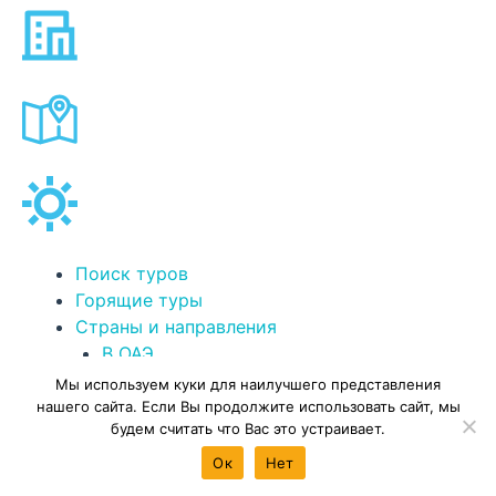
Поиск туров
Горящие туры
Страны и направления
В ОАЭ
На Кубу
Мы используем куки для наилучшего представления
На Бали
нашего сайта. Если Вы продолжите использовать сайт, мы
будем считать что Вас это устраивает.
В Грузию
В Индию
Ок
Нет
В Турцию