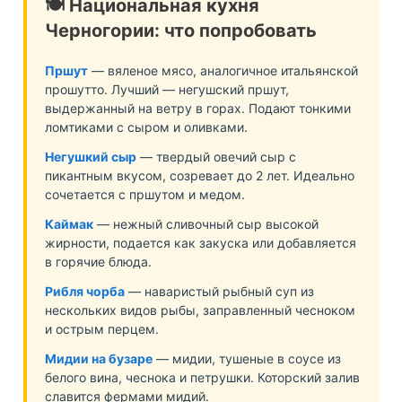
🍽️ Национальная кухня
Черногории: что попробовать
Пршут
— вяленое мясо, аналогичное итальянской
прошутто. Лучший — негушский пршут,
выдержанный на ветру в горах. Подают тонкими
ломтиками с сыром и оливками.
Негушкий сыр
— твердый овечий сыр с
пикантным вкусом, созревает до 2 лет. Идеально
сочетается с пршутом и медом.
Каймак
— нежный сливочный сыр высокой
жирности, подается как закуска или добавляется
в горячие блюда.
Рибля чорба
— наваристый рыбный суп из
нескольких видов рыбы, заправленный чесноком
и острым перцем.
Мидии на бузаре
— мидии, тушеные в соусе из
белого вина, чеснока и петрушки. Которский залив
славится фермами мидий.