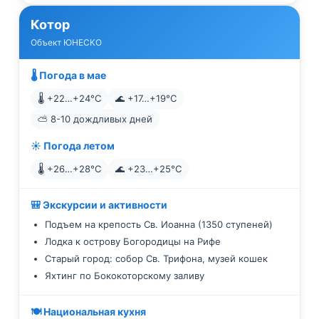
Котор
Объект ЮНЕСКО
🌡️ Погода в мае
🌡️ +22…+24°C
🌊 +17…+19°C
⛅ 8-10 дождливых дней
☀️ Погода летом
🌡️ +26…+28°C
🌊 +23…+25°C
🎒 Экскурсии и активности
Подъем на крепость Св. Иоанна (1350 ступеней)
Лодка к острову Богородицы на Рифе
Старый город: собор Св. Трифона, музей кошек
Яхтинг по Бококоторскому заливу
🍽️ Национальная кухня