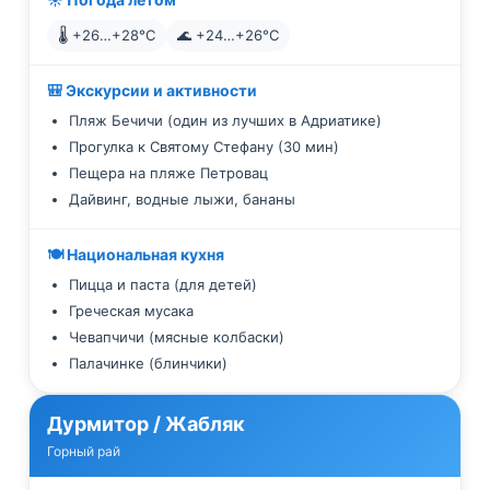
🌡️ +26…+28°C
🌊 +24…+26°C
🎒 Экскурсии и активности
Пляж Бечичи (один из лучших в Адриатике)
Прогулка к Святому Стефану (30 мин)
Пещера на пляже Петровац
Дайвинг, водные лыжи, бананы
🍽️ Национальная кухня
Пицца и паста (для детей)
Греческая мусака
Чевапчичи (мясные колбаски)
Палачинке (блинчики)
Дурмитор / Жабляк
Горный рай