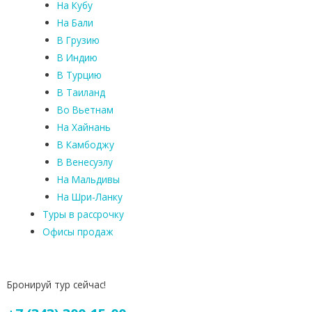
На Кубу
На Бали
В Грузию
В Индию
В Турцию
В Таиланд
Во Вьетнам
На Хайнань
В Камбоджу
В Венесуэлу
На Мальдивы
На Шри-Ланку
Туры в рассрочку
Офисы продаж
Бронируй тур сейчас!