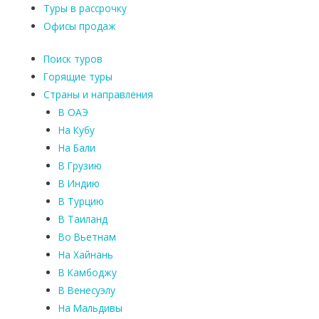
Туры в рассрочку
Офисы продаж
Поиск туров
Горящие туры
Страны и направления
В ОАЭ
На Кубу
На Бали
В Грузию
В Индию
В Турцию
В Таиланд
Во Вьетнам
На Хайнань
В Камбоджу
В Венесуэлу
На Мальдивы