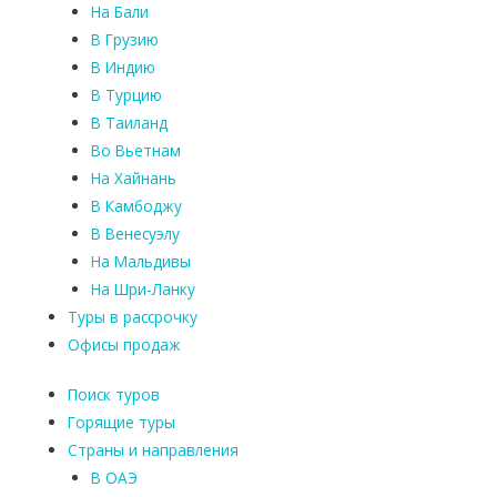
На Бали
В Грузию
В Индию
В Турцию
В Таиланд
Во Вьетнам
На Хайнань
В Камбоджу
В Венесуэлу
На Мальдивы
На Шри-Ланку
Туры в рассрочку
Офисы продаж
Поиск туров
Горящие туры
Страны и направления
В ОАЭ