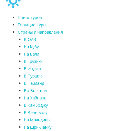
Поиск туров
Горящие туры
Страны и направления
В ОАЭ
На Кубу
На Бали
В Грузию
В Индию
В Турцию
В Таиланд
Во Вьетнам
На Хайнань
В Камбоджу
В Венесуэлу
На Мальдивы
На Шри-Ланку