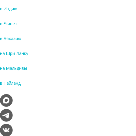
в Индию
в Египет
в Абхазию
на Шри-Ланку
на Мальдивы
в Тайланд