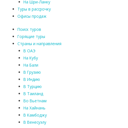
На Шри-Ланку
Туры в рассрочку
Офисы продаж
Поиск туров
Горящие туры
Страны и направления
В ОАЭ
На Кубу
На Бали
В Грузию
В Индию
В Турцию
В Таиланд
Во Вьетнам
На Хайнань
В Камбоджу
В Венесуэлу