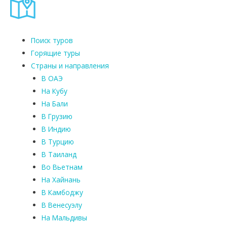
Поиск туров
Горящие туры
Страны и направления
В ОАЭ
На Кубу
На Бали
В Грузию
В Индию
В Турцию
В Таиланд
Во Вьетнам
На Хайнань
В Камбоджу
В Венесуэлу
На Мальдивы