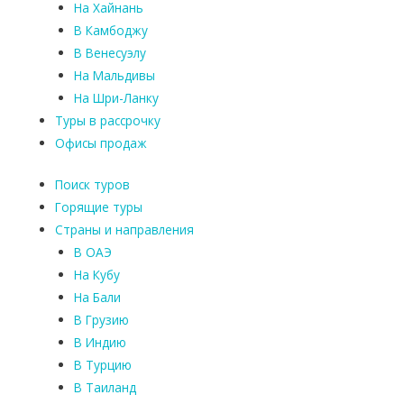
На Хайнань
В Камбоджу
В Венесуэлу
На Мальдивы
На Шри-Ланку
Туры в рассрочку
Офисы продаж
Поиск туров
Горящие туры
Страны и направления
В ОАЭ
На Кубу
На Бали
В Грузию
В Индию
В Турцию
В Таиланд