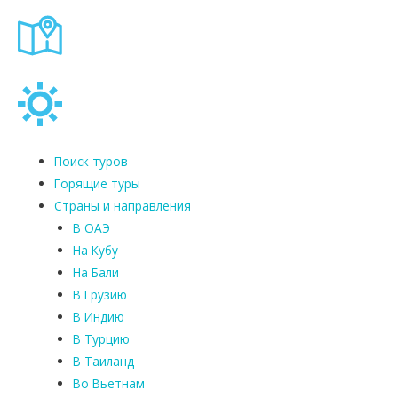
Поиск туров
Горящие туры
Страны и направления
В ОАЭ
На Кубу
На Бали
В Грузию
В Индию
В Турцию
В Таиланд
Во Вьетнам