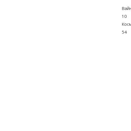
Вай
10
Кос
54