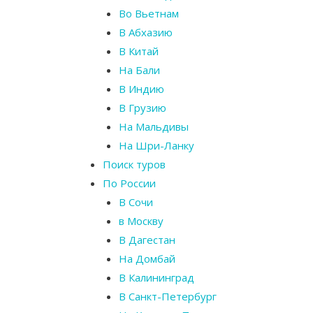
Во Вьетнам
В Абхазию
В Китай
На Бали
В Индию
В Грузию
На Мальдивы
На Шри-Ланку
Поиск туров
По России
В Сочи
в Москву
В Дагестан
На Домбай
В Калининград
В Санкт-Петербург