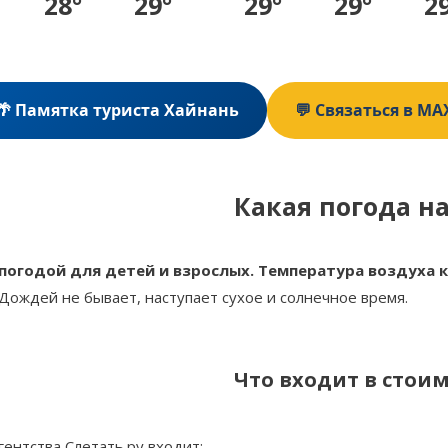
28°
29°
29°
29°
2
🌴 Памятка туриста Хайнань
💬 Связаться в MA
Какая погода н
огодой для детей и взрослых. Температура воздуха ко
Дождей не бывает, наступает сухое и солнечное время.
Что входит в стоим
гентства Слетать.ру входит: