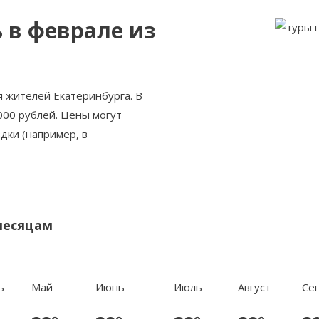
 в феврале из
 жителей Екатеринбурга. В
000 рублей. Цены могут
здки (например, в
месяцам
ь
Май
Июнь
Июль
Август
Се