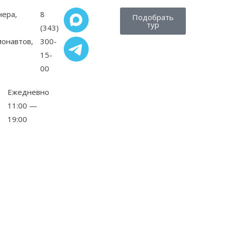
нера,
8
Подобрать
тур
(343)
монавтов,
300-
15-
00
Ежедневно
11:00 —
19:00