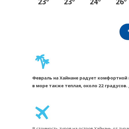
23°
23°
24°
26°
Февраль на Хайнане радует комфортной п
в море также теплая, около 22 градусов.
В стоимость туров на остров Хайнань от тура