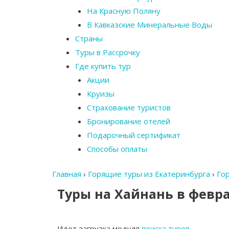
На Красную Поляну
В Кавказские Минеральные Воды
Страны
Туры в Рассрочку
Где купить тур
Акции
Круизы
Страхование туристов
Бронирование отелей
Подарочный сертификат
Способы оплаты
Главная
›
Горящие туры из Екатеринбурга
›
Го
Туры на Хайнань в февр
Идет загрузка модуля
поиска туров
…