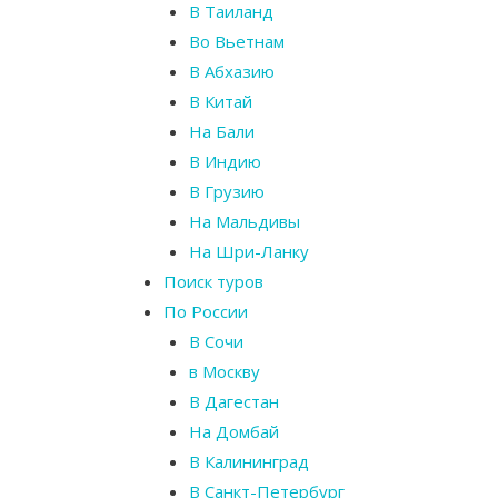
В Таиланд
Во Вьетнам
В Абхазию
В Китай
На Бали
В Индию
В Грузию
На Мальдивы
На Шри-Ланку
Поиск туров
По России
В Сочи
в Москву
В Дагестан
На Домбай
В Калининград
В Санкт-Петербург