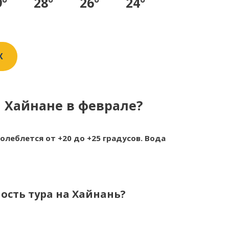
9°
28°
26°
24°
X
а Хайнане в феврале?
леблется от +20 до +25 градусов. Вода
ость тура на Хайнань?