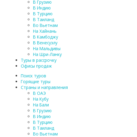
В Грузию
В Индию
В Турцию
В Таиланд
Во Вьетнам
На Хайнань
В Камбоджу
В Венесуэлу
На Мальдивы
На Шри-Ланку
Туры в рассрочку
Офисы продаж
Поиск туров
Горящие туры
Страны и направления
В ОАЭ
На Кубу
На Бали
В Грузию
В Индию
В Турцию
В Таиланд
Во Вьетнам