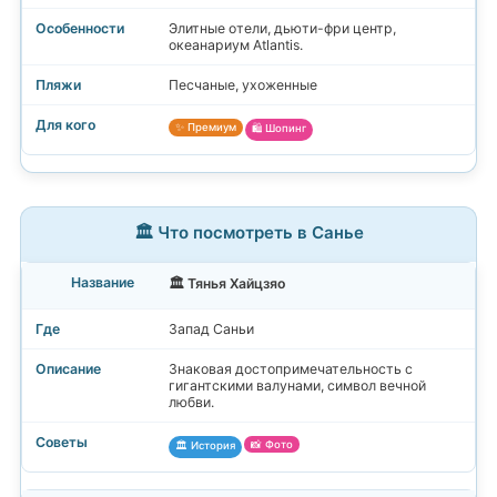
Элитные отели, дьюти-фри центр,
океанариум Atlantis.
Песчаные, ухоженные
✨ Премиум
🛍️ Шопинг
🏛️ Что посмотреть в Санье
🏛️ Тянья Хайцзяо
Запад Саньи
Знаковая достопримечательность с
гигантскими валунами, символ вечной
любви.
📸 Фото
🏛️ История