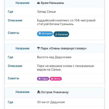
🙏 Храм Наньшань
Запад Саньи
Буддийский комплекс со 108-метровой
статуей богини Гуаньинь.
🏛️ История
🕉️ Религия
🌴 Парк «Олень повернул голову»
Высота над Дадунхаем
Парк на вершине холма с панорамным
видом на Санью.
💑 Пары
📸 Фото
🏝️ Остров Учжичжоу
30 км от Дадунхая