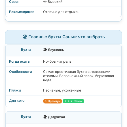
☀️ Высокий
Отлично для отдыха.
🏖️ Главные бухты Саньи: что выбрать
🏖️ Ялунвань
Ноябрь – апрель
Самая престижная бухта с люксовыми
отелями. Белоснежный песок, бирюзовая
вода.
Песчаные, ухоженные
✨ Премиум
👨‍👩‍👧 Семьи
🏖️ Дадунхай