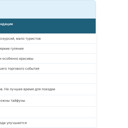
ндации
скурсий, мало туристов
 яркие гуляния
ки особенно красивы
шего торгового события
в. Не лучшее время для поездки
можны тайфуны
года улучшается