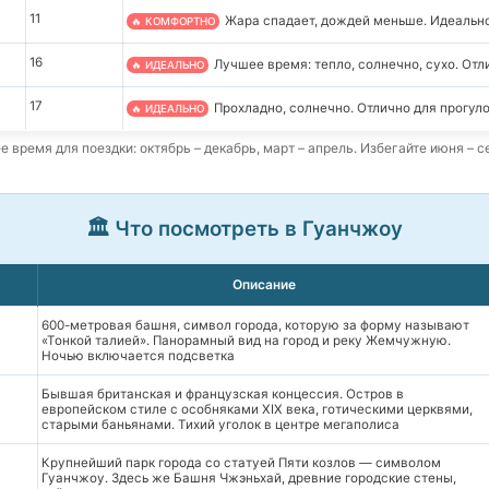
11
Жара спадает, дождей меньше. Идеально
🔥 КОМФОРТНО
16
Лучшее время: тепло, солнечно, сухо. Отл
🔥 ИДЕАЛЬНО
17
Прохладно, солнечно. Отлично для прогуло
🔥 ИДЕАЛЬНО
время для поездки: октябрь – декабрь, март – апрель. Избегайте июня – с
🏛️ Что посмотреть в Гуанчжоу
Описание
600-метровая башня, символ города, которую за форму называют
«Тонкой талией». Панорамный вид на город и реку Жемчужную.
Ночью включается подсветка
Бывшая британская и французская концессия. Остров в
европейском стиле с особняками XIX века, готическими церквями,
старыми баньянами. Тихий уголок в центре мегаполиса
Крупнейший парк города со статуей Пяти козлов — символом
Гуанчжоу. Здесь же Башня Чжэньхай, древние городские стены,