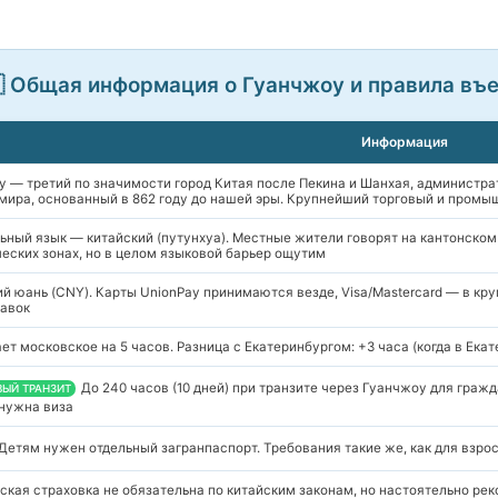
 Общая информация о Гуанчжоу и правила въ
Информация
 — третий по значимости город Китая после Пекина и Шанхая, администра
 мира, основанный в 862 году до нашей эры. Крупнейший торговый и пром
ный язык — китайский (путунхуа). Местные жители говорят на кантонском 
еских зонах, но в целом языковой барьер ощутим
й юань (CNY). Карты UnionPay принимаются везде, Visa/Mastercard — в кр
лавок
т московское на 5 часов. Разница с Екатеринбургом: +3 часа (когда в Екате
До 240 часов (10 дней) при транзите через Гуанчжоу для граж
ВЫЙ ТРАНЗИТ
 нужна виза
Детям нужен отдельный загранпаспорт. Требования такие же, как для взро
кая страховка не обязательна по китайским законам, но настоятельно ре