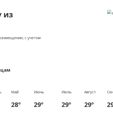
у из
 размещении, с учетом
яцам
ь
Май
Июнь
Июль
Август
Се
28°
29°
29°
29°
2