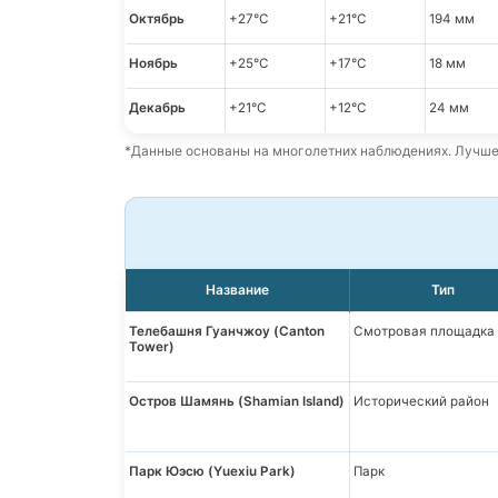
Октябрь
+27°C
+21°C
194 мм
Ноябрь
+25°C
+17°C
18 мм
Декабрь
+21°C
+12°C
24 мм
*Данные основаны на многолетних наблюдениях. Лучшее 
Название
Тип
Телебашня Гуанчжоу (Canton
Смотровая площадка
Tower)
Остров Шамянь (Shamian Island)
Исторический район
Парк Юэсю (Yuexiu Park)
Парк