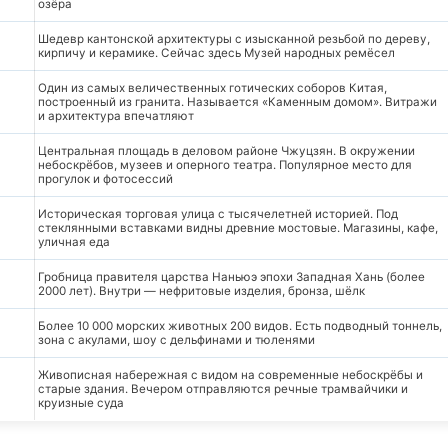
озёра
Шедевр кантонской архитектуры с изысканной резьбой по дереву,
кирпичу и керамике. Сейчас здесь Музей народных ремёсел
Один из самых величественных готических соборов Китая,
построенный из гранита. Называется «Каменным домом». Витражи
и архитектура впечатляют
Центральная площадь в деловом районе Чжуцзян. В окружении
небоскрёбов, музеев и оперного театра. Популярное место для
прогулок и фотосессий
Историческая торговая улица с тысячелетней историей. Под
стеклянными вставками видны древние мостовые. Магазины, кафе,
уличная еда
Гробница правителя царства Наньюэ эпохи Западная Хань (более
2000 лет). Внутри — нефритовые изделия, бронза, шёлк
Более 10 000 морских животных 200 видов. Есть подводный тоннель,
зона с акулами, шоу с дельфинами и тюленями
Живописная набережная с видом на современные небоскрёбы и
старые здания. Вечером отправляются речные трамвайчики и
круизные суда