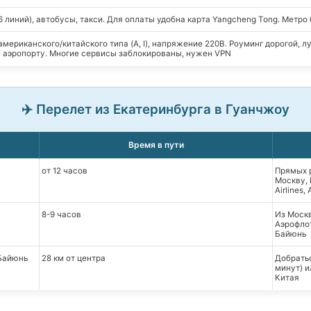
6 линий), автобусы, такси. Для оплаты удобна карта Yangcheng Tong. Метро
американского/китайского типа (A, I), напряжение 220В. Роуминг дорогой, 
в аэропорту. Многие сервисы заблокированы, нужен VPN
✈️ Перелет из Екатеринбурга в Гуанчжоу
Время в пути
от 12 часов
Прямых р
Москву, 
Airlines,
8-9 часов
Из Москв
Аэрофло
Байюнь
Байюнь
28 км от центра
Добратьс
минут) и
Китая