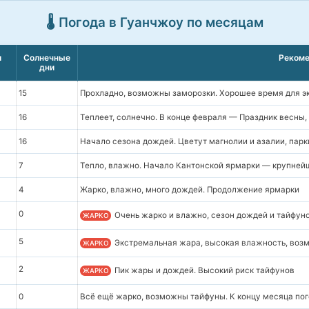
🌡️ Погода в Гуанчжоу по месяцам
и
Солнечные
Рекоме
дни
15
Прохладно, возможны заморозки. Хорошее время для эк
16
Теплеет, солнечно. В конце февраля — Праздник весны,
16
Начало сезона дождей. Цветут магнолии и азалии, пар
7
Тепло, влажно. Начало Кантонской ярмарки — крупней
4
Жарко, влажно, много дождей. Продолжение ярмарки
0
Очень жарко и влажно, сезон дождей и тайфуно
ЖАРКО
5
Экстремальная жара, высокая влажность, воз
ЖАРКО
2
Пик жары и дождей. Высокий риск тайфунов
ЖАРКО
0
Всё ещё жарко, возможны тайфуны. К концу месяца по