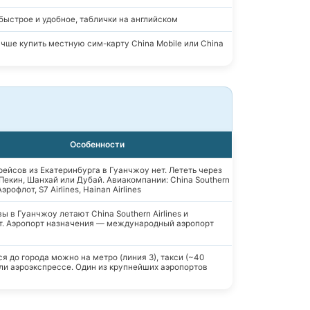
 быстрое и удобное, таблички на английском
лучше купить местную сим-карту China Mobile или China
Особенности
ейсов из Екатеринбурга в Гуанчжоу нет. Лететь через
Пекин, Шанхай или Дубай. Авиакомпании: China Southern
 Аэрофлот, S7 Airlines, Hainan Airlines
ы в Гуанчжоу летают China Southern Airlines и
т. Аэропорт назначения — международный аэропорт
я до города можно на метро (линия 3), такси (~40
ли аэроэкспрессе. Один из крупнейших аэропортов