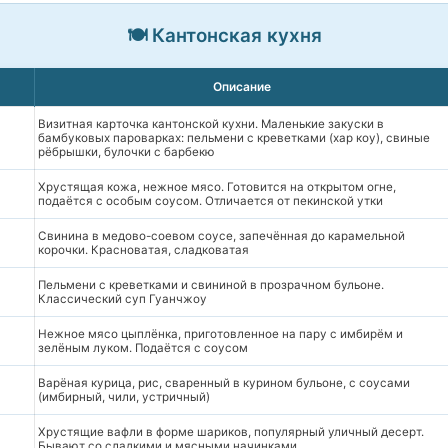
🍽️ Кантонская кухня
Описание
Визитная карточка кантонской кухни. Маленькие закуски в
бамбуковых пароварках: пельмени с креветками (хар коу), свиные
рёбрышки, булочки с барбекю
Хрустящая кожа, нежное мясо. Готовится на открытом огне,
подаётся с особым соусом. Отличается от пекинской утки
Свинина в медово-соевом соусе, запечённая до карамельной
корочки. Красноватая, сладковатая
Пельмени с креветками и свининой в прозрачном бульоне.
Классический суп Гуанчжоу
Нежное мясо цыплёнка, приготовленное на пару с имбирём и
зелёным луком. Подаётся с соусом
Варёная курица, рис, сваренный в курином бульоне, с соусами
(имбирный, чили, устричный)
Хрустящие вафли в форме шариков, популярный уличный десерт.
Бывают со сладкими и мясными начинками