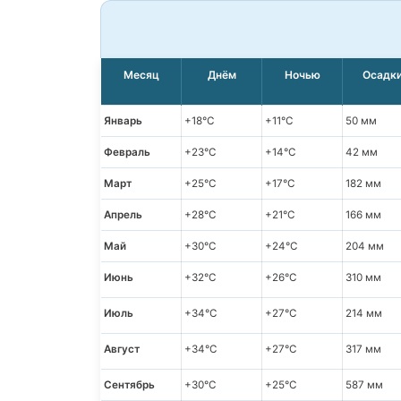
Месяц
Днём
Ночью
Осадк
Январь
+18°C
+11°C
50 мм
Февраль
+23°C
+14°C
42 мм
Март
+25°C
+17°C
182 мм
Апрель
+28°C
+21°C
166 мм
Май
+30°C
+24°C
204 мм
Июнь
+32°C
+26°C
310 мм
Июль
+34°C
+27°C
214 мм
Август
+34°C
+27°C
317 мм
Сентябрь
+30°C
+25°C
587 мм