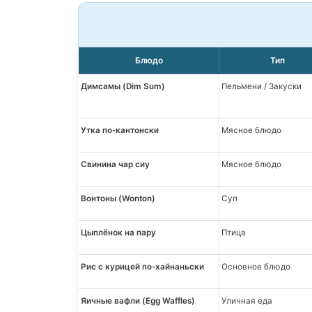
Блюдо
Тип
Димсамы (Dim Sum)
Пельмени / Закуски
Утка по-кантонски
Мясное блюдо
Свинина чар сиу
Мясное блюдо
Вонтоны (Wonton)
Суп
Цыплёнок на пару
Птица
Рис с курицей по-хайнаньски
Основное блюдо
Яичные вафли (Egg Waffles)
Уличная еда