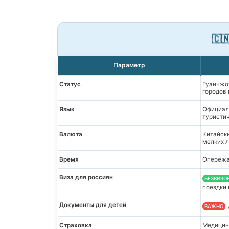
🇨
Параметр
Статус
Гуанчжоу
городов
Язык
Официаль
туристич
Валюта
Китайски
мелких 
Время
Опережае
Виза для россиян
БЕЗВИЗО
поездки
Документы для детей
ВАЖНО
Страховка
Медицинс