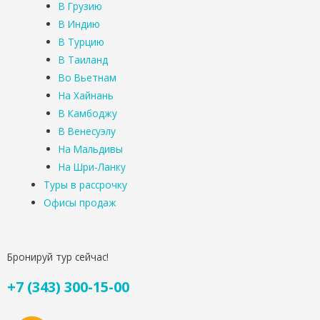
В Грузию
В Индию
В Турцию
В Таиланд
Во Вьетнам
На Хайнань
В Камбоджу
В Венесуэлу
На Мальдивы
На Шри-Ланку
Туры в рассрочку
Офисы продаж
Бронируй тур сейчас!
+7 (343) 300-15-00