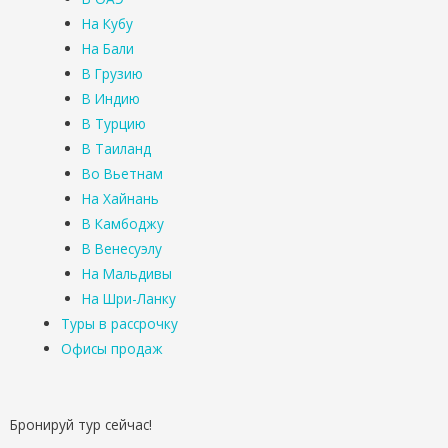
На Кубу
На Бали
В Грузию
В Индию
В Турцию
В Таиланд
Во Вьетнам
На Хайнань
В Камбоджу
В Венесуэлу
На Мальдивы
На Шри-Ланку
Туры в рассрочку
Офисы продаж
Бронируй тур сейчас!