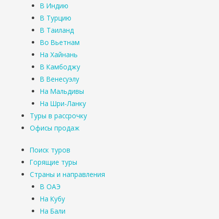
В Индию
В Турцию
В Таиланд
Во Вьетнам
На Хайнань
В Камбоджу
В Венесуэлу
На Мальдивы
На Шри-Ланку
Туры в рассрочку
Офисы продаж
Поиск туров
Горящие туры
Страны и направления
В ОАЭ
На Кубу
На Бали