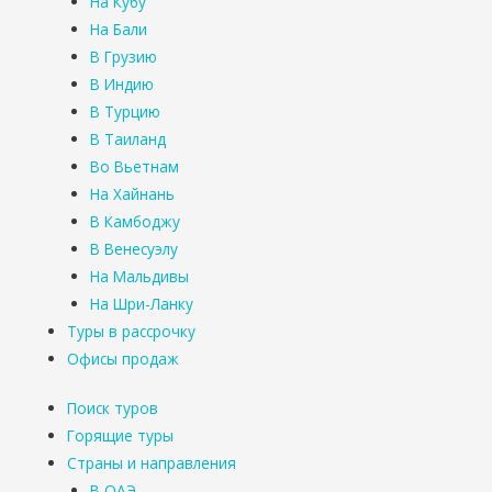
На Кубу
На Бали
В Грузию
В Индию
В Турцию
В Таиланд
Во Вьетнам
На Хайнань
В Камбоджу
В Венесуэлу
На Мальдивы
На Шри-Ланку
Туры в рассрочку
Офисы продаж
Поиск туров
Горящие туры
Страны и направления
В ОАЭ