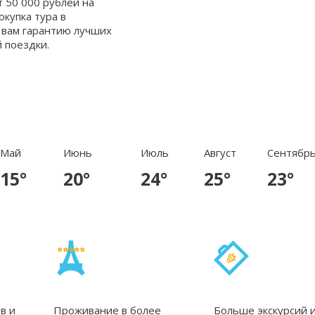
т 50 000 рублей на
окупка тура в
 вам гарантию лучших
 поездки.
Май
Июнь
Июль
Август
Сентябр
15°
20°
24°
25°
23°
в и
Проживание в более
Больше экскурсий 