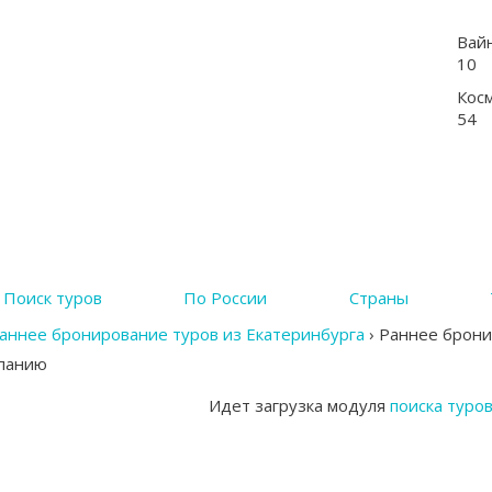
Вай
10
Кос
54
Поиск туров
По России
Страны
аннее бронирование туров из Екатеринбурга
›
Раннее бронир
спанию
Идет загрузка модуля
поиска туро