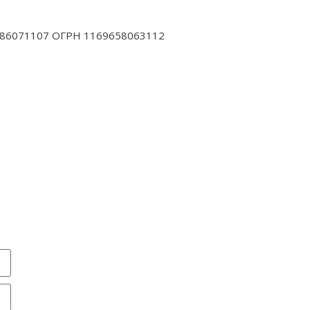
 6686071107 ОГРН 1169658063112