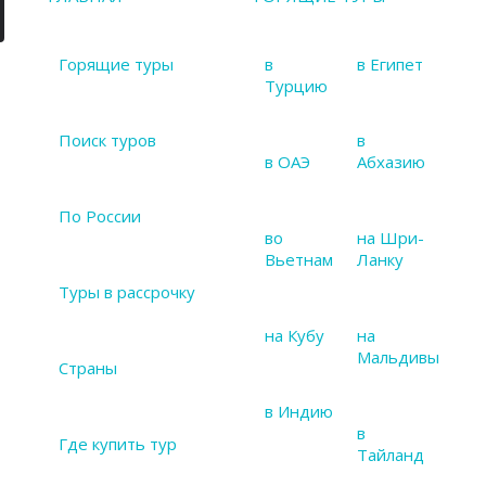
Горящие туры
в
в Египет
Турцию
Поиск туров
в
в ОАЭ
Абхазию
По России
во
на Шри-
Вьетнам
Ланку
Туры в рассрочку
на Кубу
на
Мальдивы
Страны
в Индию
в
Где купить тур
Тайланд