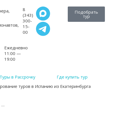
8
нера,
Подобрать
(343)
тур
300-
монавтов,
15-
00
Ежедневно
11:00 —
19:00
Туры в Рассрочку
Где купить тур
ование туров в Испанию из Екатеринбурга
в
…