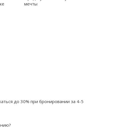
же
мечты
жаться до 30% при бронировании за 4-5
анию?