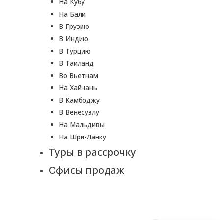
На Кубу
На Бали
В Грузию
В Индию
В Турцию
В Таиланд
Во Вьетнам
На Хайнань
В Камбоджу
В Венесуэлу
На Мальдивы
На Шри-Ланку
Туры в рассрочку
Офисы продаж