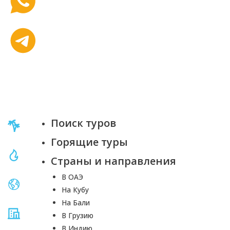
Поиск туров
Горящие туры
Страны и направления
В ОАЭ
На Кубу
На Бали
В Грузию
В Индию