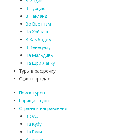
В Индию
В Турцию
В Таиланд
Во Вьетнам
На Хайнань
В Камбоджу
В Венесуэлу
На Мальдивы
На Шри-Ланку
Туры в рассрочку
Офисы продаж
Поиск туров
Горящие туры
Страны и направления
В ОАЭ
На Кубу
На Бали
В Грузию