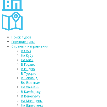
Поиск туров
Горящие туры
Страны и направления
В ОАЭ
На Кубу
На Бали
В Грузию
В Индию
В Турцию
В Таиланд
Во Вьетнам
На Хайнань
В Камбоджу
В Венесуэлу
На Мальдивы
На Шри-Ланку