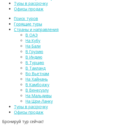
Туры в рассрочку
Офисы продаж
Поиск туров
Горящие туры
Страны и направления
В ОАЭ
На Кубу
На Бали
В Грузию
В Индию
В Турцию
В Таиланд
Во Вьетнам
На Хайнань
В Камбоджу
В Венесуэлу
На Мальдивы
На Шри-Ланку
Туры в рассрочку
Офисы продаж
Бронируй тур сейчас!