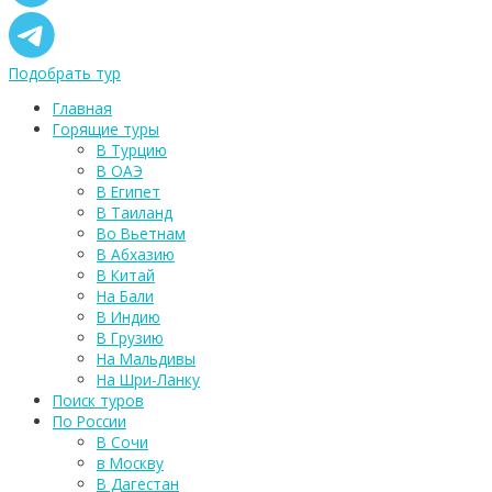
Подобрать тур
Главная
Горящие туры
В Турцию
В ОАЭ
В Египет
В Таиланд
Во Вьетнам
В Абхазию
В Китай
На Бали
В Индию
В Грузию
На Мальдивы
На Шри-Ланку
Поиск туров
По России
В Сочи
в Москву
В Дагестан