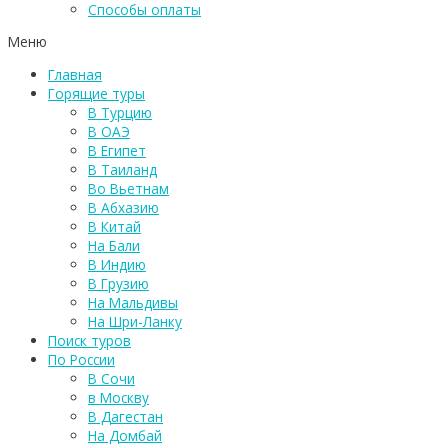
Способы оплаты
Меню
Главная
Горящие туры
В Турцию
В ОАЭ
В Египет
В Таиланд
Во Вьетнам
В Абхазию
В Китай
На Бали
В Индию
В Грузию
На Мальдивы
На Шри-Ланку
Поиск туров
По России
В Сочи
в Москву
В Дагестан
На Домбай