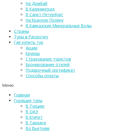
На Домбай
В Калининград
В Санкт-Петербург
На Красную Поляну
В Кавказские Минеральные Воды
Страны
Туры в Рассрочку
Где купить тур
Акции
Круизы
Страхование туристов
Бронирование отелей
Подарочный сертификат
Способы оплаты
Меню
Главная
Горящие туры
В Турцию
В ОАЭ
В Египет
В Таиланд
Во Вьетнам