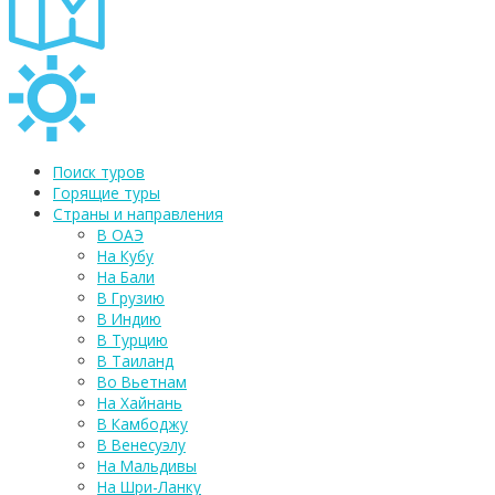
Поиск туров
Горящие туры
Страны и направления
В ОАЭ
На Кубу
На Бали
В Грузию
В Индию
В Турцию
В Таиланд
Во Вьетнам
На Хайнань
В Камбоджу
В Венесуэлу
На Мальдивы
На Шри-Ланку