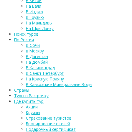
В Китай
На Бали
В Индию
В Грузию
На Мальдивы
На Шри-Ланку
Поиск туров
По России
В Сочи
в Москву
В Дагестан
На Домбай
В Калининград
В Санкт-Петербург
На Красную Поляну
В Кавказские Минеральные Воды
Страны
Туры в Рассрочку
Где купить тур
Акции
Круизы
Страхование туристов
Бронирование отелей
Подарочный сертификат