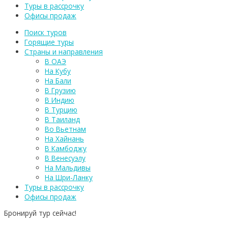
Туры в рассрочку
Офисы продаж
Поиск туров
Горящие туры
Страны и направления
В ОАЭ
На Кубу
На Бали
В Грузию
В Индию
В Турцию
В Таиланд
Во Вьетнам
На Хайнань
В Камбоджу
В Венесуэлу
На Мальдивы
На Шри-Ланку
Туры в рассрочку
Офисы продаж
Бронируй тур сейчас!