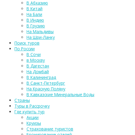
В Абхазию
В Китай
На Бали
В Индию
В Грузию
На Мальдивы
На Шри-Ланку
Поиск туров
По России
В Сочи
в Москву
В Дагестан
На Домбай
В Калининград
В Санкт-Петербург
На Красную Поляну
В Кавказские Минеральные Воды
Страны
Туры в Рассрочку
Где купить тур
Акции
Круизы
Страхование туристов
Бронирование отелей