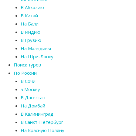
В Абхазию
В Китай
На Бали
В Индию
В Грузию
На Мальдивы
На Шри-Ланку
Поиск туров
По России
В Сочи
в Москву
В Дагестан
На Домбай
В Калининград
В Санкт-Петербург
На Красную Поляну