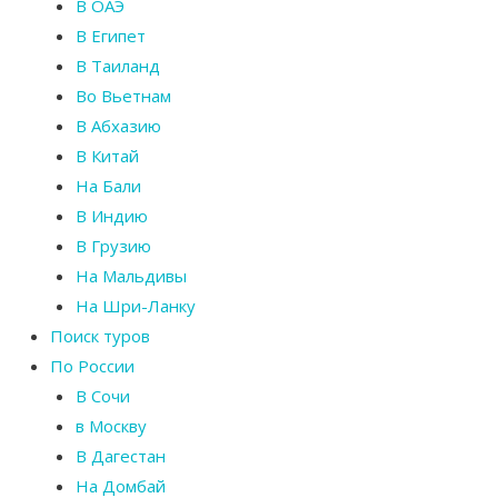
В ОАЭ
В Египет
В Таиланд
Во Вьетнам
В Абхазию
В Китай
На Бали
В Индию
В Грузию
На Мальдивы
На Шри-Ланку
Поиск туров
По России
В Сочи
в Москву
В Дагестан
На Домбай