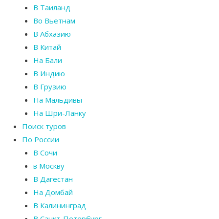
В Таиланд
Во Вьетнам
В Абхазию
В Китай
На Бали
В Индию
В Грузию
На Мальдивы
На Шри-Ланку
Поиск туров
По России
В Сочи
в Москву
В Дагестан
На Домбай
В Калининград
В Санкт-Петербург