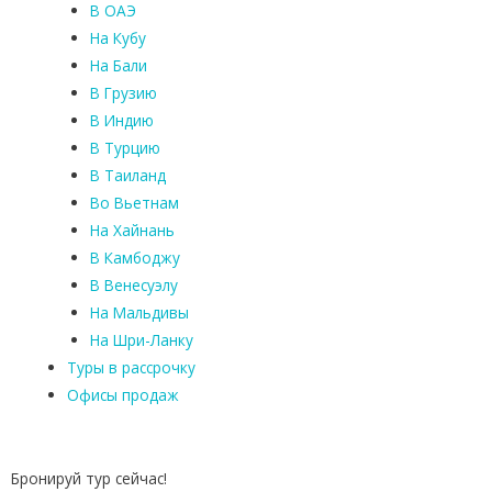
В ОАЭ
На Кубу
На Бали
В Грузию
В Индию
В Турцию
В Таиланд
Во Вьетнам
На Хайнань
В Камбоджу
В Венесуэлу
На Мальдивы
На Шри-Ланку
Туры в рассрочку
Офисы продаж
Бронируй тур сейчас!