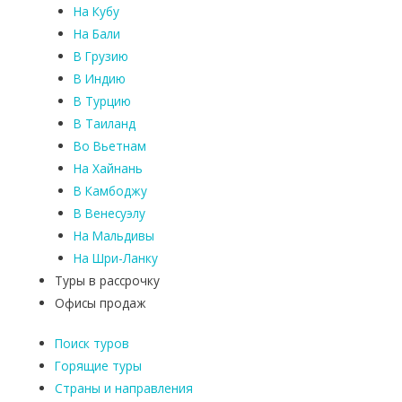
На Кубу
На Бали
В Грузию
В Индию
В Турцию
В Таиланд
Во Вьетнам
На Хайнань
В Камбоджу
В Венесуэлу
На Мальдивы
На Шри-Ланку
Туры в рассрочку
Офисы продаж
Поиск туров
Горящие туры
Страны и направления