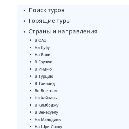
Поиск туров
Горящие туры
Страны и направления
В ОАЭ
На Кубу
На Бали
В Грузию
В Индию
В Турцию
В Таиланд
Во Вьетнам
На Хайнань
В Камбоджу
В Венесуэлу
На Мальдивы
На Шри-Ланку