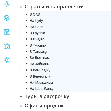
Страны и направления
В ОАЭ
На Кубу
На Бали
В Грузию
В Индию
В Турцию
В Таиланд
Во Вьетнам
На Хайнань
В Камбоджу
В Венесуэлу
На Мальдивы
На Шри-Ланку
Туры в рассрочку
Офисы продаж