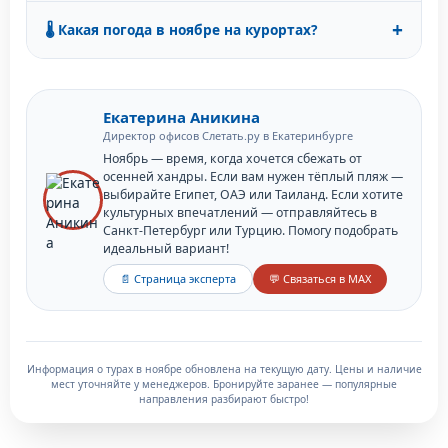
Самые выгодные предложения — в Абхазии (от 16 000
+
🌡️ Какая погода в ноябре на курортах?
₽), Сочи (от 18 000 ₽) и Турции (от 38 000 ₽). Среди
зарубежных — Египет (от 42 000 ₽) и ОАЭ (от 52 000 ₽).
В ноябре на пляжных курортах устанавливается
комфортная погода: в Египте и ОАЭ — +25…+32°C, в
Таиланде и Вьетнаме — +29…+32°C. В России начинается
Екатерина Аникина
осень, в Сочи ещё +15°C.
Директор офисов Слетать.ру в Екатеринбурге
Ноябрь — время, когда хочется сбежать от
осенней хандры. Если вам нужен тёплый пляж —
выбирайте Египет, ОАЭ или Таиланд. Если хотите
культурных впечатлений — отправляйтесь в
Санкт-Петербург или Турцию. Помогу подобрать
идеальный вариант!
📄 Страница эксперта
💬 Связаться в MAX
Информация о турах в ноябре обновлена на текущую дату. Цены и наличие
мест уточняйте у менеджеров. Бронируйте заранее — популярные
направления разбирают быстро!