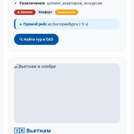
Развлечения:
шопинг, аквапарки, экскурсии
🔥 Шопинг
Комфорт
Прямой рейс
✈️
Прямой рейс
из Екатеринбурга (~5 ч)
🔍 Найти тур в ОАЭ
🇻🇳 Вьетнам