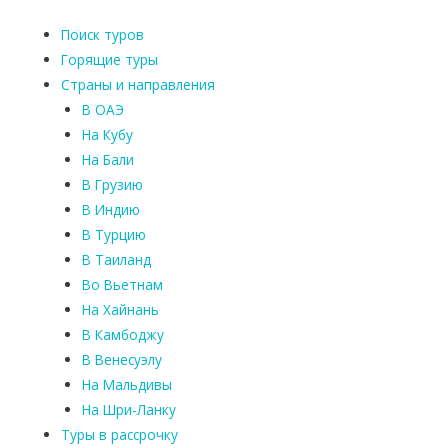
Поиск туров
Горящие туры
Страны и направления
В ОАЭ
На Кубу
На Бали
В Грузию
В Индию
В Турцию
В Таиланд
Во Вьетнам
На Хайнань
В Камбоджу
В Венесуэлу
На Мальдивы
На Шри-Ланку
Туры в рассрочку