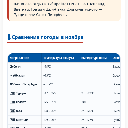
пляжного отдыха выбирайте Египет, ОАЭ, Таиланд,
Вьетнам, Гоа или Шри-Ланку. Для культурного —
Турцию или Санкт-Петербург.
🌡️ Сравнение погоды в ноябре
Направление
Температура воздуха
Температура воды
Особеннос
🏖️ Сочи
+15°C
—
Бархатный 
🌲 Абхазия
+15°C
—
Бюджетный
🏛️ Санкт-Петербург
+0…+5°C
—
Осенняя ку
🇹🇷 Турция
+17…+22°C
+20…+22°C
Низкий сез
🇪🇬 Египет
+25…+30°C
+24°C
Бархатный 
🇦🇪 ОАЭ
+28…+32°C
+24…+26°C
Высокий се
🇻🇳 Вьетнам
+29…+31°C
+26…+27°C
Сухой сезо