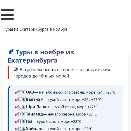
Туры из Екатеринбурга в ноябре
🍂 Туры в ноябре из
Екатеринбурга
🏖️ Встречаем осень в тепле — от российских
городов до тёплых морей
🇦🇪
ОАЭ
— начало высокого сезона, море +24…+26°C
🇻🇳
Вьетнам
— сухой сезон, море +26…+27°C
🇱🇰
Шри-Ланка
— сухой сезон, море +27°C
🇹🇭
Таиланд
— начало сезона, море +27°C
🇮🇳
Гоа
— сухой сезон, море +28°C
🇨🇳
Хайнань
— сухой сезон, море +23°C