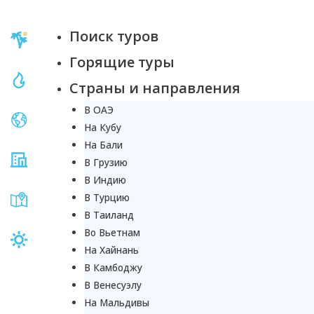
Поиск туров
Горящие туры
Страны и направления
В ОАЭ
На Кубу
На Бали
В Грузию
В Индию
В Турцию
В Таиланд
Во Вьетнам
На Хайнань
В Камбоджу
В Венесуэлу
На Мальдивы