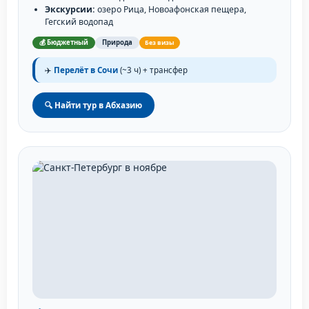
Экскурсии:
озеро Рица, Новоафонская пещера,
Гегский водопад
💰 Бюджетный
Природа
Без визы
✈️
Перелёт в Сочи
(~3 ч) + трансфер
🔍 Найти тур в Абхазию