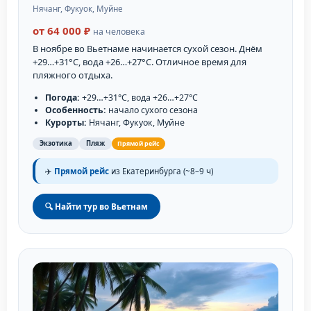
Нячанг, Фукуок, Муйне
от 64 000 ₽
на человека
В ноябре во Вьетнаме начинается сухой сезон. Днём
+29…+31°C, вода +26…+27°C. Отличное время для
пляжного отдыха.
Погода:
+29…+31°C, вода +26…+27°C
Особенность:
начало сухого сезона
Курорты:
Нячанг, Фукуок, Муйне
Экзотика
Пляж
Прямой рейс
✈️
Прямой рейс
из Екатеринбурга (~8–9 ч)
🔍 Найти тур во Вьетнам