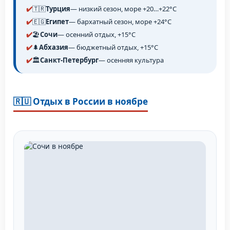
🇹🇷
Турция
— низкий сезон, море +20…+22°C
🇪🇬
Египет
— бархатный сезон, море +24°C
🏖️
Сочи
— осенний отдых, +15°C
🌲
Абхазия
— бюджетный отдых, +15°C
🏛️
Санкт-Петербург
— осенняя культура
🇷🇺 Отдых в России в ноябре