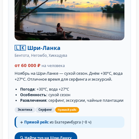
🇱🇰 Шри-Ланка
Бентота, Негомбо, Хиккадува
от 60 000 ₽
на человека
Ноябрь на Шри-Ланке — сухой сезон. Днём +30°C, вода
+27°C. Отличное время для серфинга и экскурсий.
Погода:
+30°C, вода +27°C
Особенность:
сухой сезон
Развлечения:
серфинг, экскурсии, чайные плантации
Экзотика
Серфинг
Прямой рейс
✈️
Прямой рейс
из Екатеринбурга (~8 ч)
🔍 Найти тур на Шри-Ланку