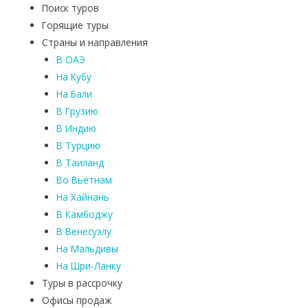
Поиск туров
Горящие туры
Страны и направления
В ОАЭ
На Кубу
На Бали
В Грузию
В Индию
В Турцию
В Таиланд
Во Вьетнам
На Хайнань
В Камбоджу
В Венесуэлу
На Мальдивы
На Шри-Ланку
Туры в рассрочку
Офисы продаж