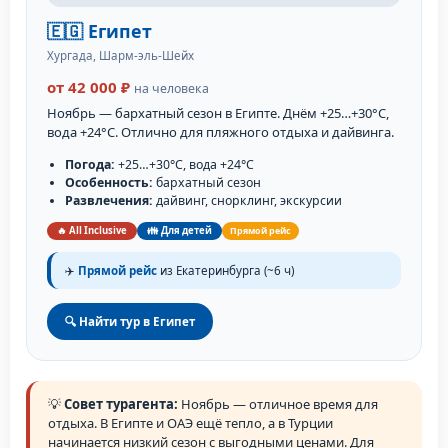
🇪🇬 Египет
Хургада, Шарм-эль-Шейх
от 42 000 ₽
на человека
Ноябрь — бархатный сезон в Египте. Днём +25…+30°C,
вода +24°C. Отлично для пляжного отдыха и дайвинга.
Погода:
+25…+30°C, вода +24°C
Особенность:
бархатный сезон
Развлечения:
дайвинг, снорклинг, экскурсии
🔥 All Inclusive
👪 Для детей
Прямой рейс
✈️
Прямой рейс
из Екатеринбурга (~6 ч)
🔍 Найти тур в Египет
💡
Совет турагента:
Ноябрь — отличное время для
отдыха. В Египте и ОАЭ ещё тепло, а в Турции
начинается низкий сезон с выгодными ценами. Для