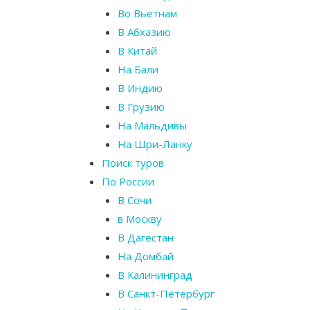
Во Вьетнам
В Абхазию
В Китай
На Бали
В Индию
В Грузию
На Мальдивы
На Шри-Ланку
Поиск туров
По России
В Сочи
в Москву
В Дагестан
На Домбай
В Калининград
В Санкт-Петербург