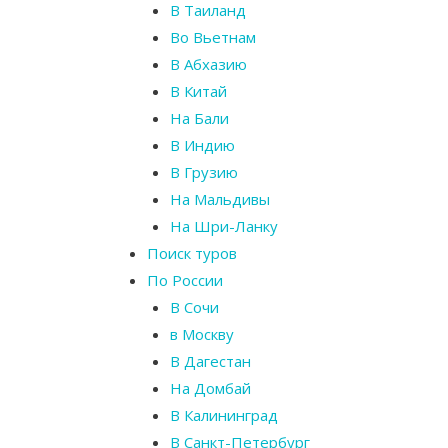
В Таиланд
Во Вьетнам
В Абхазию
В Китай
На Бали
В Индию
В Грузию
На Мальдивы
На Шри-Ланку
Поиск туров
По России
В Сочи
в Москву
В Дагестан
На Домбай
В Калининград
В Санкт-Петербург