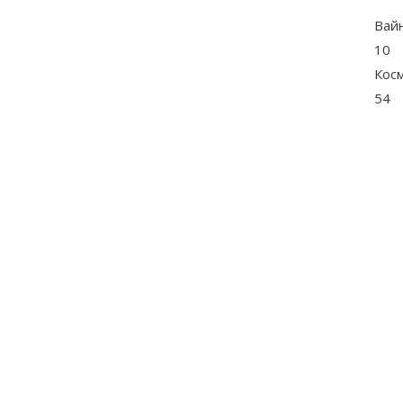
Вай
10
Кос
54