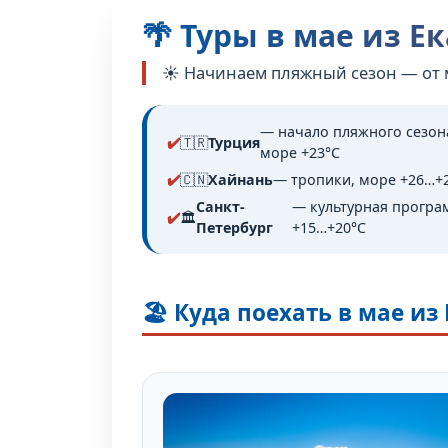
🌴 Туры в мае из Е
☀️ Начинаем пляжный сезон — от 
— начало пляжного сезон
🇹🇷
Турция
море +23°C
🇨🇳
Хайнань
— тропики, море +26…+
Санкт-
— культурная програ
🏛️
Петербург
+15…+20°C
🏖️ Куда поехать в мае и