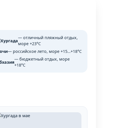
— отличный пляжный отдых,

Хургада
море +23°C
очи
— российское лето, море +15…+18°C
— бюджетный отдых, море
бхазия
+18°C