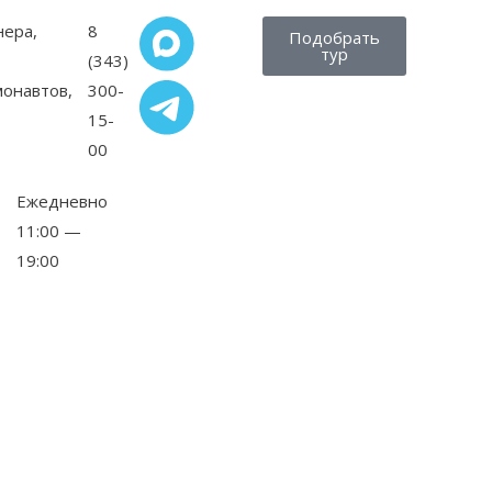
нера,
8
Подобрать
тур
(343)
монавтов,
300-
15-
00
Ежедневно
11:00 —
19:00