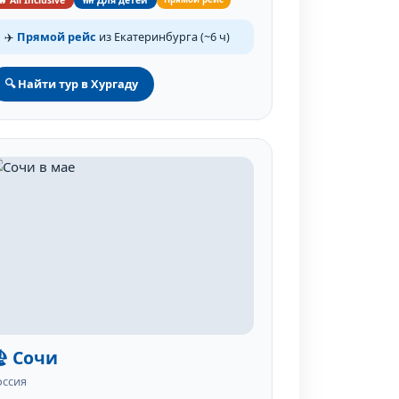
🔥 All Inclusive
👪 Для детей
✈️
Прямой рейс
из Екатеринбурга (~6 ч)
🔍 Найти тур в Хургаду
️ Сочи
оссия