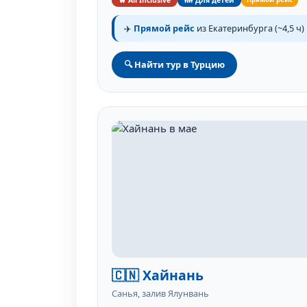
🔥 All Inclusive
👪 Для детей
✈️
Прямой рейс
из Екатеринбурга (~4,5 ч)
🔍 Найти тур в Турцию
🇨🇳 Хайнань
Санья, залив Ялунвань