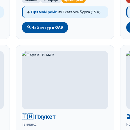
Шопинг
Комфорт
✈️
Прямой рейс
из Екатеринбурга (~5 ч)
🔍 Найти тур в ОАЭ
🇹🇭 Пхукет

Таиланд
Р