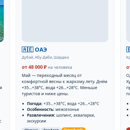
🇦🇪 ОАЭ

Дубай, Абу-Даби, Шарджа
К
от 48 000 ₽
о
на человека
Май — переходный месяц от
О
комфортной весны к жаркому лету. Днём
Х
я
+35…+38°C, вода +26…+28°C. Меньше
п
туристов и ниже цены.
п
Погода:
+35…+38°C, вода +26…+28°C
Особенность:
межсезонье
Развлечения:
шопинг, аквапарки,
с
экскурсии
Прямой рейс