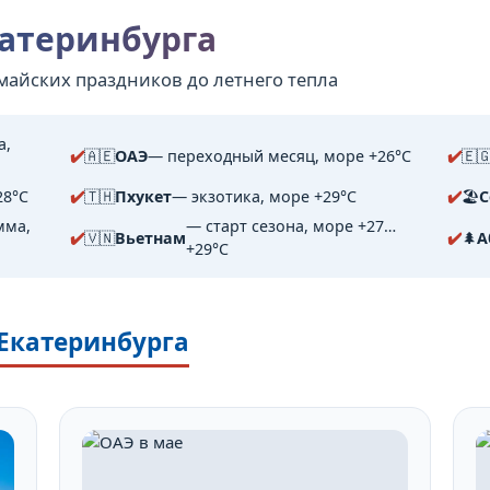
катеринбурга
майских праздников до летнего тепла
а,
🇦🇪
ОАЭ
— переходный месяц, море +26°C
🇪
28°C
🇹🇭
Пхукет
— экзотика, море +29°C
🏖️
С
мма,
— старт сезона, море +27…
🇻🇳
Вьетнам
🌲
А
+29°C
з Екатеринбурга