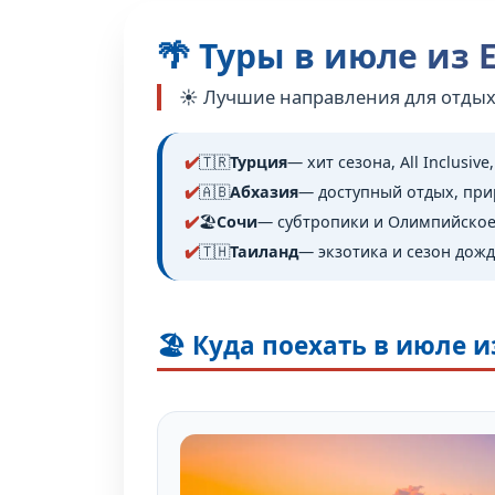
🌴 Туры в июле из
☀️ Лучшие направления для отдыха
🇹🇷
Турция
— хит сезона, All Inclusive
🇦🇧
Абхазия
— доступный отдых, при
🏖️
Сочи
— субтропики и Олимпийское
🇹🇭
Таиланд
— экзотика и сезон дож
🏖️ Куда поехать в июле 