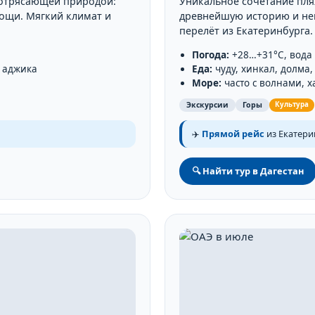
потрясающей природой:
Уникальное сочетание пля
ощи. Мягкий климат и
древнейшую историю и не
перелёт из Екатеринбурга.
Погода:
+28…+31°C, вода
, аджика
Еда:
чуду, хинкал, долма
Море:
часто с волнами, х
Экскурсии
Горы
Культура
✈️
Прямой рейс
из Екатерин
🔍 Найти тур в Дагестан