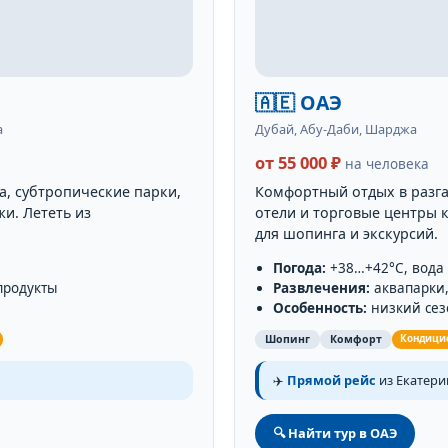
🇦🇪 ОАЭ
а
Дубай, Абу-Даби, Шарджа
от 55 000 ₽
на человека
, субтропические парки,
Комфортный отдых в разгар
и. Лететь из
отели и торговые центры
для шопинга и экскурсий.
Погода:
+38…+42°C, вода
продукты
Развлечения:
аквапарки,
Особенность:
низкий сез
Шопинг
Комфорт
Кондици
✈️
Прямой рейс
из Екатерин
🔍 Найти тур в ОАЭ