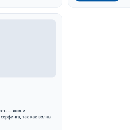
гать — ливни
серфинга, так как волны
.