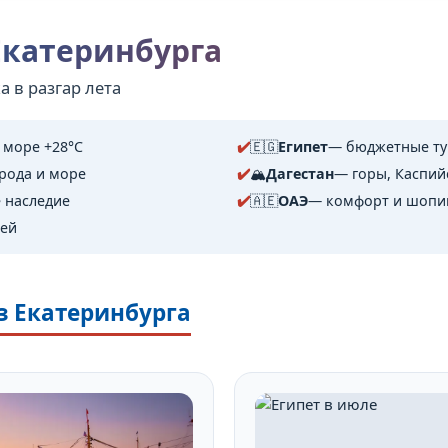
 Екатеринбурга
 в разгар лета
, море +28°C
🇪🇬
Египет
— бюджетные ту
рода и море
🏔️
Дагестан
— горы, Каспий
 наследие
🇦🇪
ОАЭ
— комфорт и шопин
дей
из Екатеринбурга