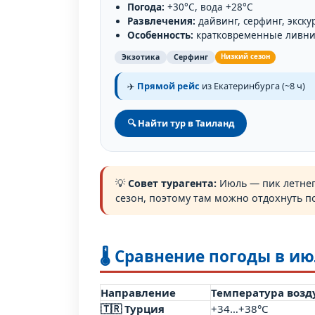
Погода:
+30°C, вода +28°C
Развлечения:
дайвинг, серфинг, экску
Особенность:
кратковременные ливн
Экзотика
Серфинг
Низкий сезон
✈️
Прямой рейс
из Екатеринбурга (~8 ч)
🔍 Найти тур в Таиланд
💡
Совет турагента:
Июль — пик летнего
сезон, поэтому там можно отдохнуть п
🌡️ Сравнение погоды в и
Направление
Температура возд
🇹🇷 Турция
+34…+38°C