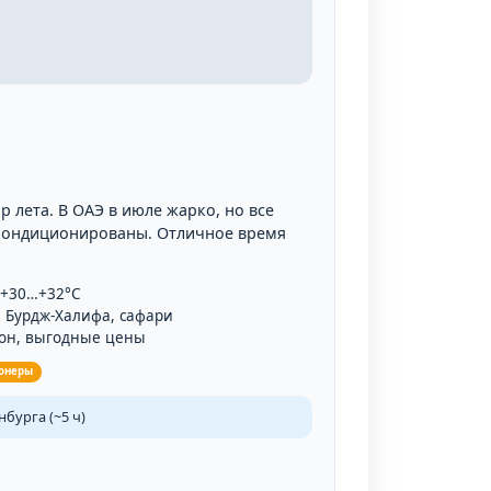
 лета. В ОАЭ в июле жарко, но все
 кондиционированы. Отличное время
 +30…+32°C
 Бурдж-Халифа, сафари
он, выгодные цены
онеры
бурга (~5 ч)