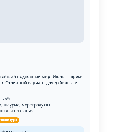
атейший подводный мир. Июль — время
ов. Отличный вариант для дайвинга и
 +28°C
с, шаурма, морепродукты
но для плавания
рящие туры
бурга (~6,5 ч)