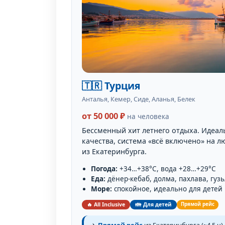
🇹🇷 Турция
Анталья, Кемер, Сиде, Аланья, Белек
от 50 000 ₽
на человека
Бессменный хит летнего отдыха. Идеа
качества, система «всё включено» на 
из Екатеринбурга.
Погода:
+34…+38°C, вода +28…+29°C
Еда:
дёнер-кебаб, долма, пахлава, гуз
Море:
спокойное, идеально для детей
🔥 All Inclusive
👪 Для детей
Прямой рейс
✈️
Прямой рейс
из Екатеринбурга (~4,5 ч)