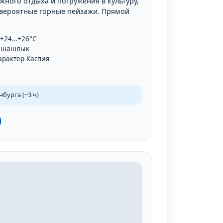
жного отдыха и погружения в культуру,
вероятные горные пейзажи. Прямой
 +24…+26°C
, шашлык
арактер Каспия
бурга (~3 ч)