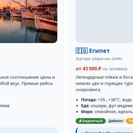
🇪🇬 Египет
Хургада, Шарм-эль-Шейх
от 43 000 ₽
на человека
льное соотношение цены и
Легендарные пляжи и бог
любой вкус. Прямые рейсы
низких цен и горящих тур
снорклинга.
Погода:
+35…+38°C, вода
ьлеме
Еда:
кошари, фул медаме
Море:
спокойное, идеаль
💰 Бюджетный
Дайвинг
Го
✈️
Прямой рейс
из Екатерин