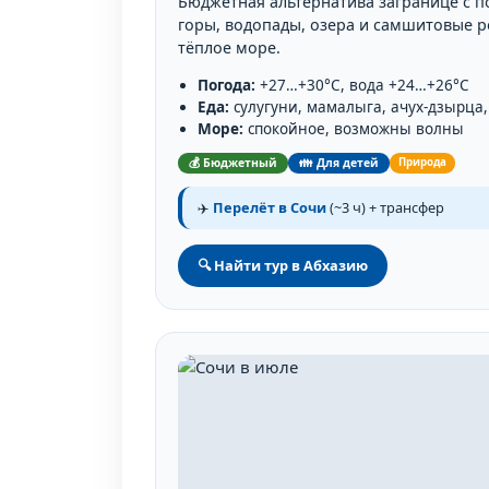
Бюджетная альтернатива загранице с 
горы, водопады, озера и самшитовые р
тёплое море.
Погода:
+27…+30°C, вода +24…+26°C
Еда:
сулугуни, мамалыга, ачух-дзырца
Море:
спокойное, возможны волны
💰 Бюджетный
👪 Для детей
Природа
✈️
Перелёт в Сочи
(~3 ч) + трансфер
🔍 Найти тур в Абхазию