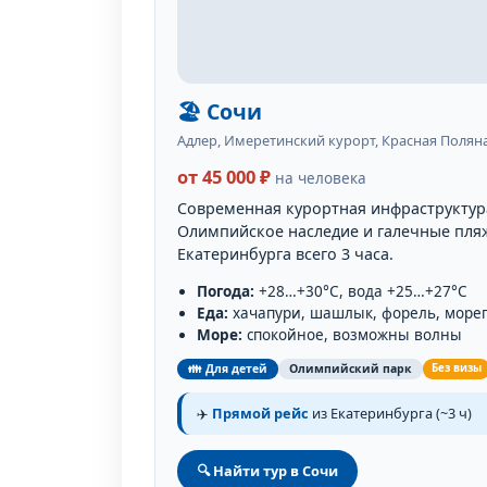
🏖️ Сочи
Адлер, Имеретинский курорт, Красная Полян
от 45 000 ₽
на человека
Современная курортная инфраструктура
Олимпийское наследие и галечные пляж
Екатеринбурга всего 3 часа.
Погода:
+28…+30°C, вода +25…+27°C
Еда:
хачапури, шашлык, форель, море
Море:
спокойное, возможны волны
👪 Для детей
Олимпийский парк
Без визы
✈️
Прямой рейс
из Екатеринбурга (~3 ч)
🔍 Найти тур в Сочи