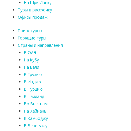
На Шри-Ланку
Туры в рассрочку
Офисы продаж
Поиск туров
Горящие туры
Страны и направления
В ОАЭ
На Кубу
На Бали
В Грузию
В Индию
В Турцию
В Таиланд
Во Вьетнам
На Хайнань
В Камбоджу
В Венесуэлу