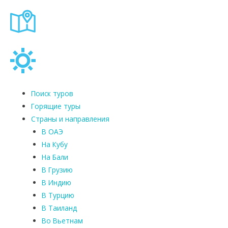
Поиск туров
Горящие туры
Страны и направления
В ОАЭ
На Кубу
На Бали
В Грузию
В Индию
В Турцию
В Таиланд
Во Вьетнам