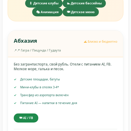
🍼 Детские клубы
🏊 Детские бассейны
🎭 Анимация
🍽️ Детское меню
Абхазия
🌊 Близко и бюджетно
📍 Гагра / Пицунда / Гудаута
Без загранпаспорта, свой рубль. Отели с питанием AI, FB.
Мелкое море, галька и песок.
Детские площадки, батуты
Мини-клубы в отелях 3-4*
Трансфер из аэропорта включён
Питание AI — напитки в течение дня
🍽️ AI / FB