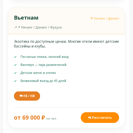
Вьетнам
🌴 Нячанг / Дананг
📍 Нячанг / Дананг / Фукуок
Экзотика по доступным ценам. Многие отели имеют детские
бассейны и клубы.
Песчаные пляжи, пологий вход
Винперл — парк развлечений
Детское меню в отелях
Безвизовый въезд до 45 дней
🍽️ FB / HB
от 69 000 ₽
📲 Рассчитать
на чел.