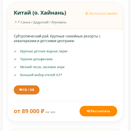
Китай (о. Хайнань)
🏝️ Восточные Гавайи
📍 Санья / Дадунхай / Ялунвань
Субтропический рай. Крупные семейные резорты с
аквапарками и детскими центрами.
Крупные детские водные парки
Терапия дельфинами
Мелкий песок, ласковое море
Большой выбор отелей 4-5*
🍽️ FB / HB
от 89 000 ₽
📲 Рассчитать
на чел.