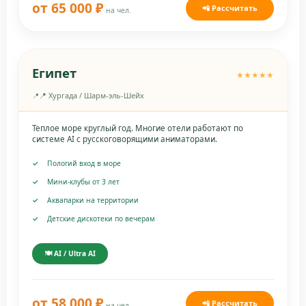
от 65 000 ₽
📲 Рассчитать
на чел.
Египет
★★★★★
📍 Хургада / Шарм-эль-Шейх
Теплое море круглый год. Многие отели работают по
системе AI с русскоговорящими аниматорами.
Пологий вход в море
Мини-клубы от 3 лет
Аквапарки на территории
Детские дискотеки по вечерам
🍽️ AI / Ultra AI
от 58 000 ₽
📲 Рассчитать
на чел.