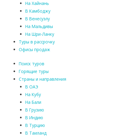
На Хайнань
В Камбоджу
В Венесуэлу
На Мальдивы
На Шри-Ланку
Туры в рассрочку
Офисы продаж
Поиск туров
Горящие туры
Страны и направления
В ОАЭ
На Кубу
На Бали
В Грузию
В Индию
В Турцию
В Таиланд