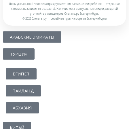
Цены указаны на 1 человека при двухместном размещении (ребёнок — отдельная
стоимость зависит от возраста). Наличие мест и актуальные скидки для детей
уточняйте у менеджеров Слетать.ру Екатеринбург.
© 2026 Слетать.ру — семейные туры на море из Екатеринбурга
АРАБСКИЕ ЭМИРАТЫ
ТУРЦИЯ
ЕГИПЕТ
ТАИЛАНД
АБХАЗИЯ
КИТАЙ