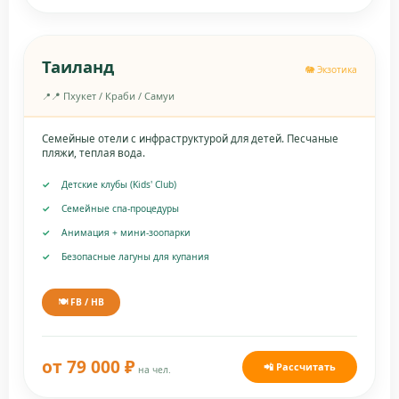
Таиланд
🐘 Экзотика
📍 Пхукет / Краби / Самуи
Семейные отели с инфраструктурой для детей. Песчаные
пляжи, теплая вода.
Детские клубы (Kids' Club)
Семейные спа-процедуры
Анимация + мини-зоопарки
Безопасные лагуны для купания
🍽️ FB / HB
от 79 000 ₽
📲 Рассчитать
на чел.