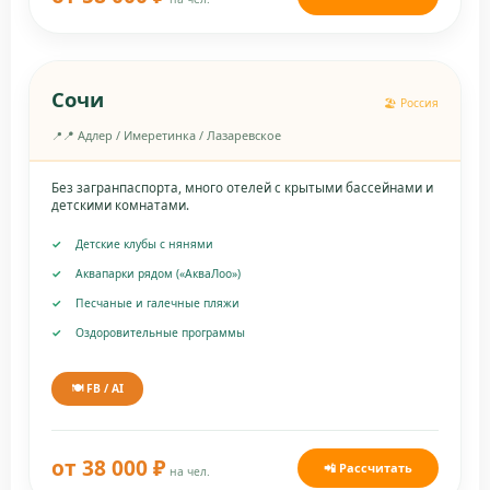
Сочи
🏖️ Россия
📍 Адлер / Имеретинка / Лазаревское
Без загранпаспорта, много отелей с крытыми бассейнами и
детскими комнатами.
Детские клубы с нянями
Аквапарки рядом («АкваЛоо»)
Песчаные и галечные пляжи
Оздоровительные программы
🍽️ FB / AI
от 38 000 ₽
📲 Рассчитать
на чел.