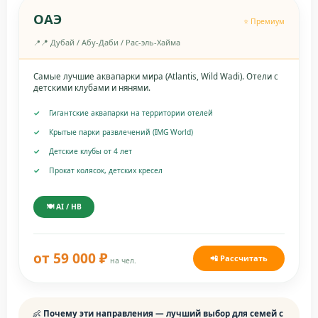
ОАЭ
⭐ Премиум
📍 Дубай / Абу-Даби / Рас-эль-Хайма
Самые лучшие аквапарки мира (Atlantis, Wild Wadi). Отели с
детскими клубами и нянями.
Гигантские аквапарки на территории отелей
Крытые парки развлечений (IMG World)
Детские клубы от 4 лет
Прокат колясок, детских кресел
🍽️ AI / HB
от 59 000 ₽
📲 Рассчитать
на чел.
👶
Почему эти направления — лучший выбор для семей с