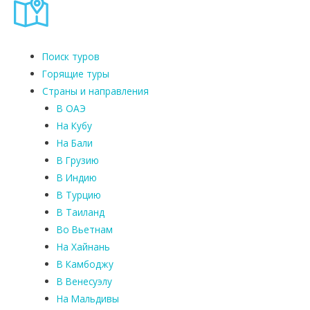
Поиск туров
Горящие туры
Страны и направления
В ОАЭ
На Кубу
На Бали
В Грузию
В Индию
В Турцию
В Таиланд
Во Вьетнам
На Хайнань
В Камбоджу
В Венесуэлу
На Мальдивы