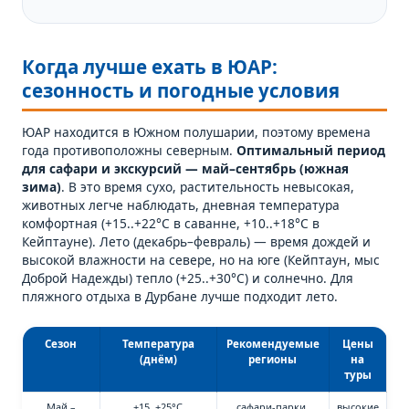
Когда лучше ехать в ЮАР:
сезонность и погодные условия
ЮАР находится в Южном полушарии, поэтому времена
года противоположны северным.
Оптимальный период
для сафари и экскурсий — май–сентябрь (южная
зима)
. В это время сухо, растительность невысокая,
животных легче наблюдать, дневная температура
комфортная (+15..+22°C в саванне, +10..+18°C в
Кейптауне). Лето (декабрь–февраль) — время дождей и
высокой влажности на севере, но на юге (Кейптаун, мыс
Доброй Надежды) тепло (+25..+30°C) и солнечно. Для
пляжного отдыха в Дурбане лучше подходит лето.
Сезон
Температура
Рекомендуемые
Цены
(днём)
регионы
на
туры
Май –
+15..+25°C
сафари-парки,
высокие