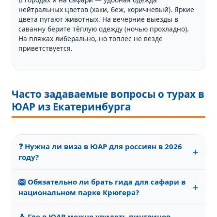
нейтральных цветов (хаки, беж, коричневый). Яркие
цвета пугают животных. На вечерние выезды в
саванну берите тёплую одежду (ночью прохладно).
На пляжах либерально, но топлес не везде
приветствуется.
Часто задаваемые вопросы о турах в
ЮАР из Екатеринбурга
❓ Нужна ли виза в ЮАР для россиян в 2026
+
году?
Нет, с 2017 года действует безвизовый режим до 90
🦁 Обязательно ли брать гида для сафари в
дней для туристических и деловых поездок.
+
национальном парке Крюгера?
Достаточно загранпаспорта, действительного не
менее 30 дней после выезда. Рабочие и учебные
Самостоятельные прогулки по парку запрещены.
визы оформляются отдельно.
🐧 Где в ЮАР можно увидеть пингвинов,