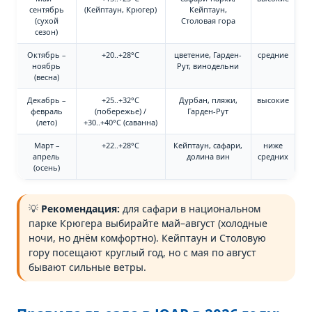
сентябрь
(Кейптаун, Крюгер)
Кейптаун,
(сухой
Столовая гора
сезон)
Октябрь –
+20..+28°C
цветение, Гарден-
средние
ноябрь
Рут, винодельни
(весна)
Декабрь –
+25..+32°C
Дурбан, пляжи,
высокие
февраль
(побережье) /
Гарден-Рут
(лето)
+30..+40°C (саванна)
Март –
+22..+28°C
Кейптаун, сафари,
ниже
апрель
долина вин
средних
(осень)
💡
Рекомендация:
для сафари в национальном
парке Крюгера выбирайте май–август (холодные
ночи, но днём комфортно). Кейптаун и Столовую
гору посещают круглый год, но с мая по август
бывают сильные ветры.