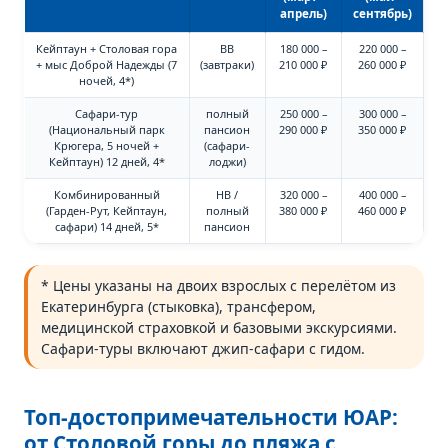
апрель)
сентябрь)
Кейптаун + Столовая гора
BB
180 000 –
220 000 –
+ мыс Доброй Надежды (7
(завтраки)
210 000 ₽
260 000 ₽
ночей, 4*)
Сафари-тур
полный
250 000 –
300 000 –
(Национальный парк
пансион
290 000 ₽
350 000 ₽
Крюгера, 5 ночей +
(сафари-
Кейптаун) 12 дней, 4*
лоджи)
Комбинированный
HB /
320 000 –
400 000 –
(Гарден-Рут, Кейптаун,
полный
380 000 ₽
460 000 ₽
сафари) 14 дней, 5*
пансион
* Цены указаны на двоих взрослых с перелётом из
Екатеринбурга (стыковка), трансфером,
медицинской страховкой и базовыми экскурсиями.
Сафари-туры включают джип-сафари с гидом.
Топ-достопримечательности ЮАР:
от Столовой горы до пляжа с