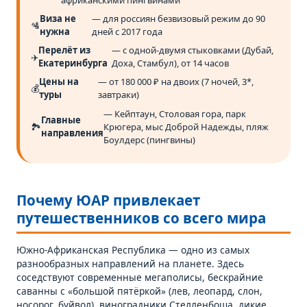
Виза не
— для россиян безвизовый режим до 90
🛂
нужна
дней с 2017 года
Перелёт из
— с одной-двумя стыковками (Дубай,
✈️
Екатеринбурга
Доха, Стамбул), от 14 часов
Цены на
— от 180 000 ₽ на двоих (7 ночей, 3*,
💰
туры
завтраки)
— Кейптаун, Столовая гора, парк
Главные
🏞️
Крюгера, мыс Доброй Надежды, пляж
направления
Боулдерс (пингвины)
Почему ЮАР привлекает
путешественников со всего мира
Южно-Африканская Республика — одно из самых
разнообразных направлений на планете. Здесь
соседствуют современные мегаполисы, бескрайние
саванны с «большой пятёркой» (лев, леопард, слон,
носорог, буйвол), виноградники Стелленбоша, дикие