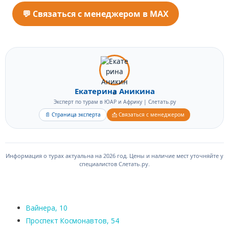
привыкнуть к левостороннему движению и быть
заверенное свидетельство о рождении с переводом
внимательным на серпантинах Гарден-Рут.
💬 Связаться с менеджером в MAX
на английский. Если ребёнок путешествует с одним
родителем — согласие второго (с переводом). Без
этих документов могут не пустить на рейс.
Екатерина Аникина
Эксперт по турам в ЮАР и Африку | Слетать.ру
📄 Страница эксперта
📩 Связаться с менеджером
Информация о турах актуальна на 2026 год. Цены и наличие мест уточняйте у
специалистов Слетать.ру.
Вайнера, 10
Проспект Космонавтов, 54