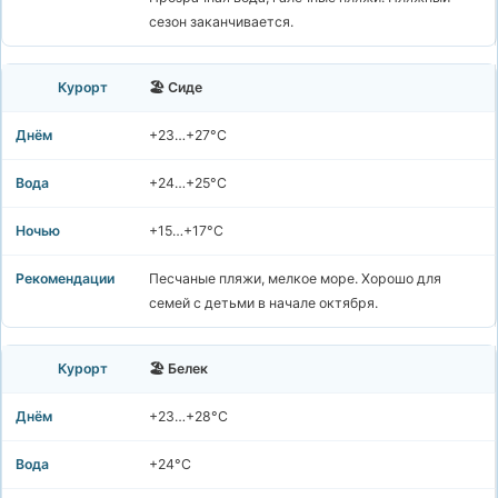
сезон заканчивается.
🏖️ Сиде
+23…+27°C
+24…+25°C
+15…+17°C
Песчаные пляжи, мелкое море. Хорошо для
семей с детьми в начале октября.
🏖️ Белек
+23…+28°C
+24°C