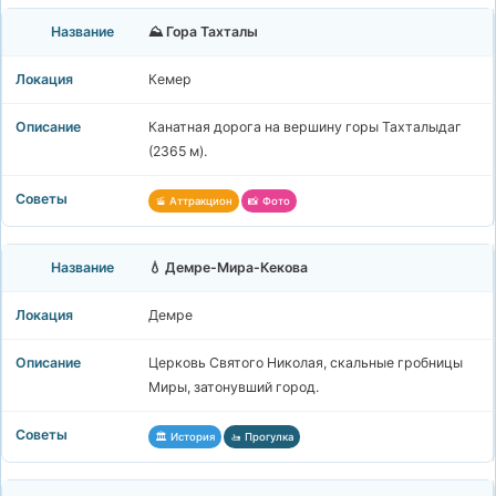
⛰️ Гора Тахталы
Кемер
Канатная дорога на вершину горы Тахталыдаг
(2365 м).
🚡 Аттракцион
📸 Фото
💧 Демре-Мира-Кекова
Демре
Церковь Святого Николая, скальные гробницы
Миры, затонувший город.
🏛️ История
🚤 Прогулка