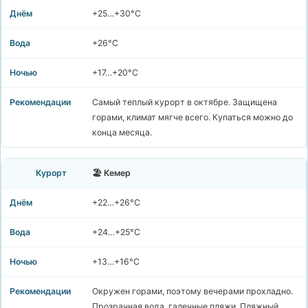
+25…+30°C
+26°C
+17…+20°C
Самый теплый курорт в октябре. Защищена
горами, климат мягче всего. Купаться можно до
конца месяца.
🏖️ Кемер
+22…+26°C
+24…+25°C
+13…+16°C
Окружен горами, поэтому вечерами прохладно.
Прозрачная вода, галечные пляжи. Пляжный