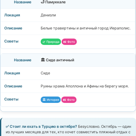
🛁 Памуккале
Денизли
Белые травертины и античный город Иераполис.
🌿 Природа
📸 Фото
🏛️ Сиде античный
Сиде
Руины храма Аполлона и Афины на берегу моря.
🏛️ История
📸 Фото
✅ Стоит ли ехать в Турцию в октябре?
Безусловно. Октябрь — один
из лучших месяцев для тех, кто хочет совместить пляжный отдых с