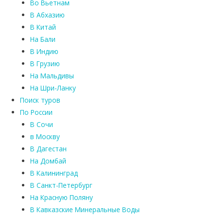
Во Вьетнам
В Абхазию
В Китай
На Бали
В Индию
В Грузию
На Мальдивы
На Шри-Ланку
Поиск туров
По России
В Сочи
в Москву
В Дагестан
На Домбай
В Калининград
В Санкт-Петербург
На Красную Поляну
В Кавказские Минеральные Воды