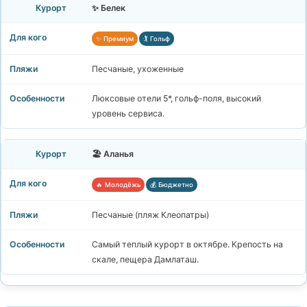
✨ Белек
✨ Премиум
🏌️ Гольф
Песчаные, ухоженные
Люксовые отели 5*, гольф-поля, высокий
уровень сервиса.
🏖️ Аланья
🔥 Молодёжь
💰 Бюджетно
Песчаные (пляж Клеопатры)
Самый теплый курорт в октябре. Крепость на
скале, пещера Дамлаташ.