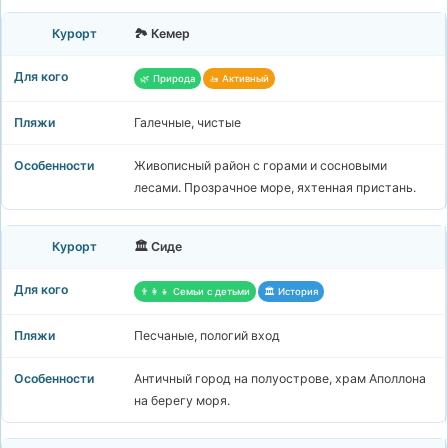
🏞️ Кемер
🌿 Природа
🚤 Активный
Галечные, чистые
Живописный район с горами и сосновыми
лесами. Прозрачное море, яхтенная пристань.
🏛️ Сиде
👨‍👩‍👧 Семьи с детьми
🏛️ История
Песчаные, пологий вход
Античный город на полуострове, храм Аполлона
на берегу моря.