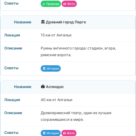
🌿 Природа
📸 Фото
🏛️ Древний город Перге
15 км от Антальи
Руины античного города: стадион, агора,
римские ворота.
🏛️ История
🏟️ Аспендос
40 км от Антальи
Древнеримский театр, один из лучших
сохранившихся в мире.
🏛️ История
📸 Фото