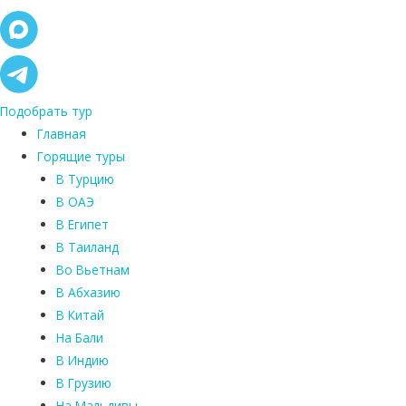
Подобрать тур
Главная
Горящие туры
В Турцию
В ОАЭ
В Египет
В Таиланд
Во Вьетнам
В Абхазию
В Китай
На Бали
В Индию
В Грузию
На Мальдивы