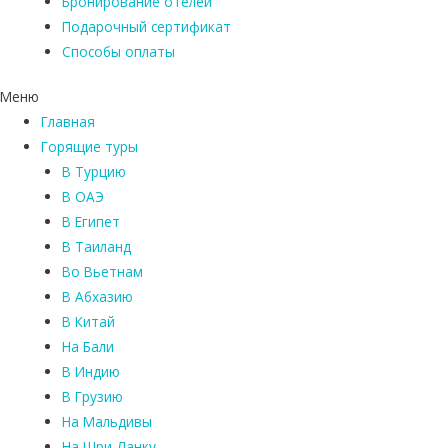
Бронирование отелей
Подарочный сертификат
Способы оплаты
Меню
Главная
Горящие туры
В Турцию
В ОАЭ
В Египет
В Таиланд
Во Вьетнам
В Абхазию
В Китай
На Бали
В Индию
В Грузию
На Мальдивы
На Шри-Ланку