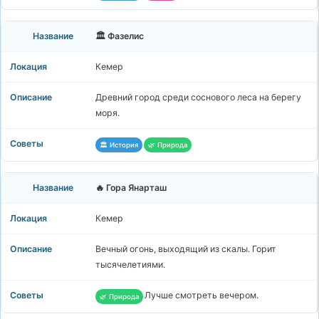
🏛️ Фазелис
Кемер
Древний город среди соснового леса на берегу
моря.
🏛️ История
🌿 Природа
🔥 Гора Янарташ
Кемер
Вечный огонь, выходящий из скалы. Горит
тысячелетиями.
Лучше смотреть вечером.
🌿 Природа