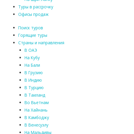
Туры в рассрочку
Офисы продаж
Поиск туров
Горящие туры
Страны и направления
В ОАЭ
На Кубу
На Бали
В Грузию
В Индию
В Турцию
В Таиланд
Во Вьетнам
На Хайнань
В Камбоджу
В Венесуэлу
На Мальдивы