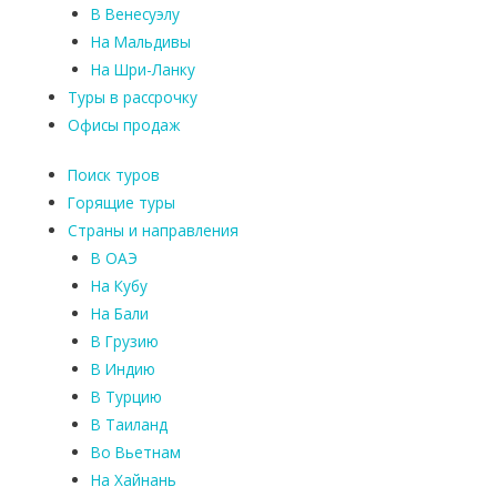
В Венесуэлу
На Мальдивы
На Шри-Ланку
Туры в рассрочку
Офисы продаж
Поиск туров
Горящие туры
Страны и направления
В ОАЭ
На Кубу
На Бали
В Грузию
В Индию
В Турцию
В Таиланд
Во Вьетнам
На Хайнань