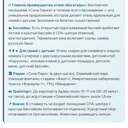
✅ Главное преимущество отеля «Богатырь»:
Бесплатное
посещение «Сочи Парка» в течение всего проживания — это
уникальное предложение, которое делает отель идеальным для
семей с детьми. Экономия на билетах существенная .
🏊 Бассейны:
Есть открытый подогреваемый бассейн (работает
летом) и крытый бассейн в СПА-центре (платный,
круглогодично). Термальная зона включает сауны, хамам,
русскую баню .
👨‍👩‍👧 Для семей с детьми:
Отель создан для семейного отдыха:
номера Супериор с двухъярусными кроватями, детский клуб
«Карусель», игровая комната, детская площадка, детское
меню, детский бассейн .
🏛️ Рядом:
«Сочи Парк» (в двух шагах), Олимпийский парк
(поющие фонтаны, стадион «Фишт»), Имеретинская набережная,
трасса «Формулы-1», ТРЦ «Мандарин» .
🚗 Транспорт:
До аэропорта Адлер около 10-11 км (20-25 минут
на такси), до ж/д станции «Олимпийский парк» около 1,5 км .
📌 Важно:
В стоимость не входит посещение СПА-центра с
крытым бассейном (оплачивается отдельно). Курортный сбор
оплачивается при заселении. Животных размещать нельзя .