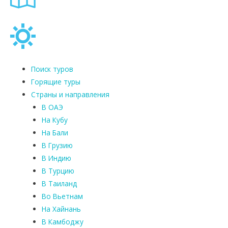
Поиск туров
Горящие туры
Страны и направления
В ОАЭ
На Кубу
На Бали
В Грузию
В Индию
В Турцию
В Таиланд
Во Вьетнам
На Хайнань
В Камбоджу