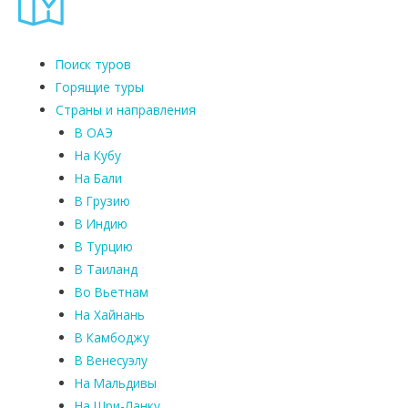
Поиск туров
Горящие туры
Страны и направления
В ОАЭ
На Кубу
На Бали
В Грузию
В Индию
В Турцию
В Таиланд
Во Вьетнам
На Хайнань
В Камбоджу
В Венесуэлу
На Мальдивы
На Шри-Ланку