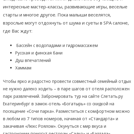
интересные мастер-классы, развивающие игры, веселые
старты и многое другое. Пока малыши веселятся,
взрослые могут отдохнуть от шума и суеты в SPA салоне,
где Вас ждут:
Бассейн с водопадами и гидромассажем
Русская и финская бани
Душ впечатлений
Хаммам
Чтобы ярко и радостно провести совместный семейный отдых
не нужно далеко ходить – в паре шагов от отеля расположен
парк развлечений. Забронировать тур на сайте Слетать.ру
Екатеринбург в замок-отель «Богатырь» со скидкой на
посещение «Сочи парка». Разместиться с комфортном можно
в любом из 7 типов номеров, начиная от «Стандарта» и
закачивая «Люкс Роялом». Окунуться с мир вкуса и
гастрономии помогут ресторан «Садко» и «Баллада».