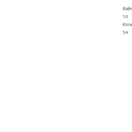
Вай
10
Кос
54