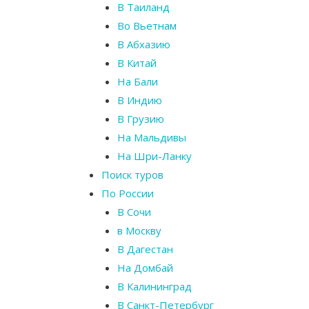
В Таиланд
Во Вьетнам
В Абхазию
В Китай
На Бали
В Индию
В Грузию
На Мальдивы
На Шри-Ланку
Поиск туров
По России
В Сочи
в Москву
В Дагестан
На Домбай
В Калининград
В Санкт-Петербург