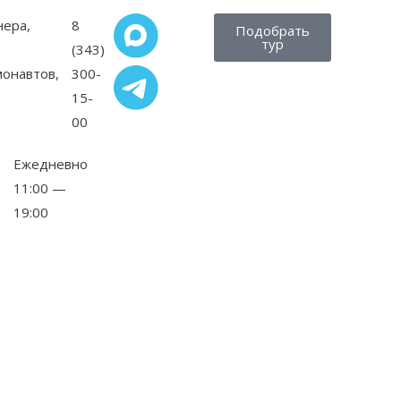
нера,
8
Подобрать
тур
(343)
монавтов,
300-
15-
00
Ежедневно
11:00 —
19:00