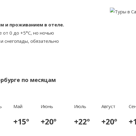
ом и проживанием в отеле.
 от 0 до +5°C, но ночью
и снегопады, обязательно
ербурге по месяцам
ь
Май
Июнь
Июль
Август
Се
+15°
+20°
+22°
+20°
+