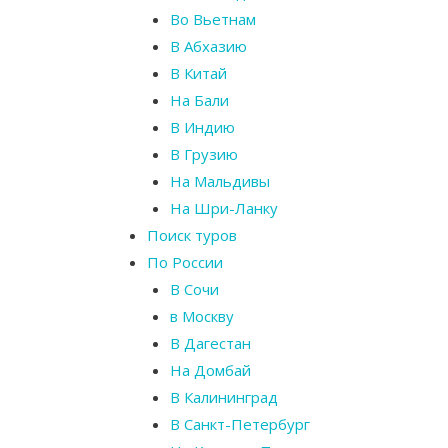
Во Вьетнам
В Абхазию
В Китай
На Бали
В Индию
В Грузию
На Мальдивы
На Шри-Ланку
Поиск туров
По России
В Сочи
в Москву
В Дагестан
На Домбай
В Калининград
В Санкт-Петербург