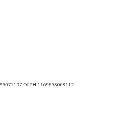
 6686071107 ОГРН 1169658063112