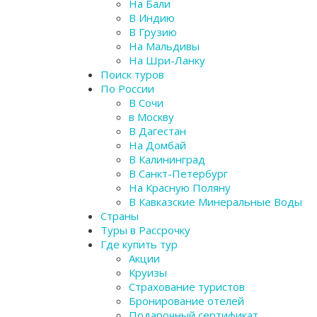
На Бали
В Индию
В Грузию
На Мальдивы
На Шри-Ланку
Поиск туров
По России
В Сочи
в Москву
В Дагестан
На Домбай
В Калининград
В Санкт-Петербург
На Красную Поляну
В Кавказские Минеральные Воды
Страны
Туры в Рассрочку
Где купить тур
Акции
Круизы
Страхование туристов
Бронирование отелей
Подарочный сертификат