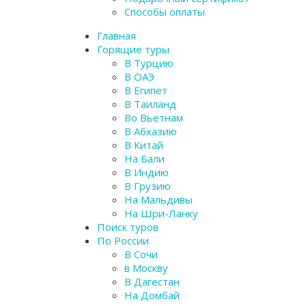
Способы оплаты
Главная
Горящие туры
В Турцию
В ОАЭ
В Египет
В Таиланд
Во Вьетнам
В Абхазию
В Китай
На Бали
В Индию
В Грузию
На Мальдивы
На Шри-Ланку
Поиск туров
По России
В Сочи
в Москву
В Дагестан
На Домбай