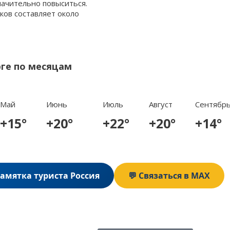
начительно повыситься.
ков составляет около
рге по месяцам
Май
Июнь
Июль
Август
Сентябр
+15°
+20°
+22°
+20°
+14°
Памятка туриста Россия
💬 Связаться в MAX