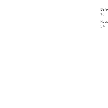
Вай
10
Кос
54