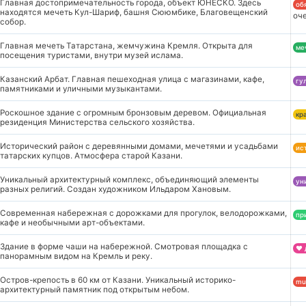
Главная достопримечательность города, объект ЮНЕСКО. Здесь
об
находятся мечеть Кул-Шариф, башня Сююмбике, Благовещенский
оч
собор.
Главная мечеть Татарстана, жемчужина Кремля. Открыта для
ме
посещения туристами, внутри музей ислама.
Казанский Арбат. Главная пешеходная улица с магазинами, кафе,
гу
памятниками и уличными музыкантами.
Роскошное здание с огромным бронзовым деревом. Официальная
кр
резиденция Министерства сельского хозяйства.
Исторический район с деревянными домами, мечетями и усадьбами
ис
татарских купцов. Атмосфера старой Казани.
Уникальный архитектурный комплекс, объединяющий элементы
ун
разных религий. Создан художником Ильдаром Хановым.
Современная набережная с дорожками для прогулок, велодорожками,
пр
кафе и необычными арт-объектами.
Здание в форме чаши на набережной. Смотровая площадка с
❤️
панорамным видом на Кремль и реку.
Остров-крепость в 60 км от Казани. Уникальный историко-
mu
архитектурный памятник под открытым небом.