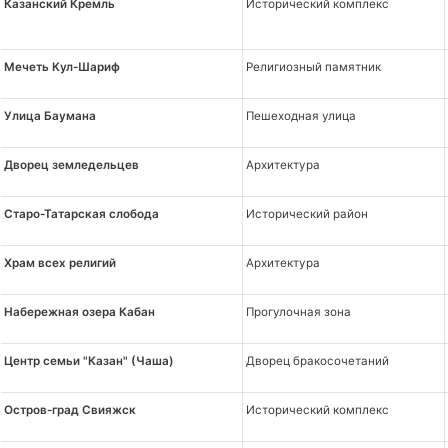
Казанский Кремль
Исторический комплекс
Мечеть Кул-Шариф
Религиозный памятник
Улица Баумана
Пешеходная улица
Дворец земледельцев
Архитектура
Старо-Татарская слобода
Исторический район
Храм всех религий
Архитектура
Набережная озера Кабан
Прогулочная зона
Центр семьи "Казан" (Чаша)
Дворец бракосочетаний
Остров-град Свияжск
Исторический комплекс