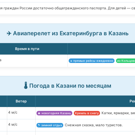
я граждан России достаточно общегражданского паспорта. Для детей — с
✈️ Авиаперелет из Екатеринбурга в Казань
Время в пути
а
✈️ прямые рейсы ежедневно
из Кольцов
🌡️ Погода в Казани по месяцам
Ветер
Ре
4 м/с
Катки, ярмарки, з
🎄 новогодняя Казань
Кремль в снегу
4 м/с
Снежная сказка, мало туристов.
⛷️ зимний отдых