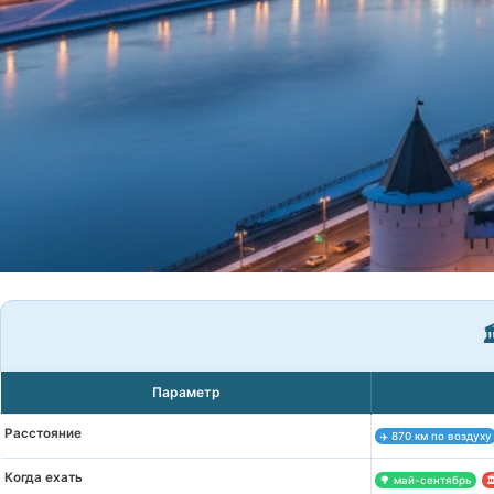

Параметр
Расстояние
✈️ 870 км по воздуху
Когда ехать
🌳 май-сентябрь
