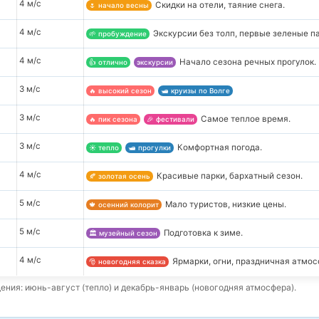
4 м/с
Скидки на отели, таяние снега.
🌷 начало весны
4 м/с
Экскурсии без толп, первые зеленые па
🌱 пробуждение
4 м/с
Начало сезона речных прогулок.
👍 отлично
экскурсии
3 м/с
🔥 высокий сезон
🛥️ круизы по Волге
3 м/с
Самое теплое время.
🔥 пик сезона
🎉 фестивали
3 м/с
Комфортная погода.
☀️ тепло
🛥️ прогулки
4 м/с
Красивые парки, бархатный сезон.
🍂 золотая осень
5 м/с
Мало туристов, низкие цены.
🍁 осенний колорит
5 м/с
Подготовка к зиме.
🏛️ музейный сезон
4 м/с
Ярмарки, огни, праздничная атмос
🎅 новогодняя сказка
ния: июнь-август (тепло) и декабрь-январь (новогодняя атмосфера).