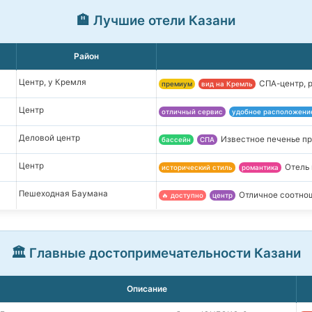
🏨 Лучшие отели Казани
Район
Центр, у Кремля
СПА-центр, 
премиум
вид на Кремль
Центр
отличный сервис
удобное расположени
Деловой центр
Известное печенье пр
бассейн
СПА
Центр
Отель
исторический стиль
романтика
Пешеходная Баумана
Отличное соотнош
🔥 доступно
центр
🏛️ Главные достопримечательности Казани
Описание