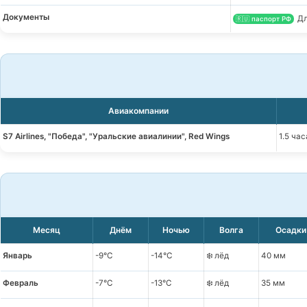
Документы
Дл
🇷🇺 паспорт РФ
Авиакомпании
S7 Airlines, "Победа", "Уральские авиалинии", Red Wings
1.5 час
Месяц
Днём
Ночью
Волга
Осадки
Январь
-9°C
-14°C
❄️ лёд
40 мм
Февраль
-7°C
-13°C
❄️ лёд
35 мм