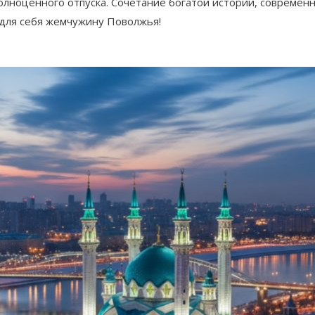
олноценного отпуска. Сочетание богатой истории, современ
е для себя жемчужину Поволжья!