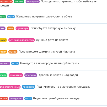
Приходите к открытию, чтобы избежать
язательно
мечеть
экскурсия
ередей
Женщинам покрыть голову, снять обувь
четь
фото
Попробуйте татарскую выпечку
лять
кафе
сувениры
Лучшие фото на закате
асиво
вечерняя подсветка
Посетите дом Шамиля и музей Чак-чака
тория
музеи
Находится в пригороде, планируйте такси
икально
фото
Красивые закаты над водой
ирода
романтика
прогулки
Поднимитесь на смотровую площадку
 для влюбленных
панорама
Выделите целый день на поездку
st see
экскурсия
фото