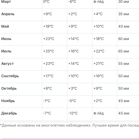
Март
0°C
-6°C
❄️ лёд
30 мм
Апрель
+9°C
+2°C
+4°C
35 мм
Май
+18°C
+9°C
+10°C
40 мм
Июнь
+23°C
+14°C
+18°C
60 мм
Июль
+25°C
+16°C
+22°C
65 мм
Август
+23°C
+14°C
+21°C
55 мм
Сентябрь
+17°C
+10°C
+16°C
50 мм
Октябрь
+8°C
+3°C
+9°C
50 мм
Ноябрь
-1°C
-5°C
+2°C
45 мм
Декабрь
-7°C
-12°C
❄️ лёд
45 мм
*Данные основаны на многолетних наблюдениях. Лучшее время для посеще